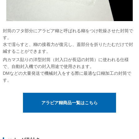
無料サンプル請求について
長形3号封筒の特徴
角形2号封筒の特徴
封筒のフタ部分にアラビア糊と呼ばれる糊をつけ乾燥させた封筒で
ご注文について
す。
水で濡らすと、糊の接着力が復元し、蓋部分を折りたたむだけで封
ご注文の流れ
緘することができます。
納期について
内カマス貼りの洋型封筒（封入口が長辺の封筒）に使われる仕様
で、自動封入機での封入用途で使用されます。
配送・送料について
DMなどの大量発送で機械封入をする際に最適な口糊加工の封筒で
す。
お支払い方法について
キャンセル・返品・交換について
アラビア糊商品一覧はこちら
よくある質問