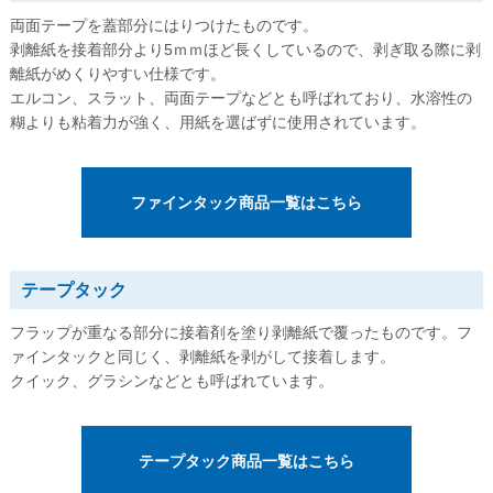
角形20号
両面テープを蓋部分にはりつけたものです。
剥離紙を接着部分より5ｍｍほど長くしているので、剥ぎ取る際に剥
お問い合わせ
離紙がめくりやすい仕様です。
お問い合わせ
エルコン、スラット、両面テープなどとも呼ばれており、水溶性の
糊よりも粘着力が強く、用紙を選ばずに使用されています。
無料サンプル請求
見積請求
ファインタック商品一覧はこちら
選べる注文方法
文字を入力して印刷する
テープタック
お持ちのデータから印刷する
フラップが重なる部分に接着剤を塗り剥離紙で覆ったものです。フ
お持ちの封筒から印刷する
ァインタックと同じく、剥離紙を剥がして接着します。
クイック、グラシンなどとも呼ばれています。
印刷せずに注文する
データ入稿ガイド
テープタック商品一覧はこちら
テンプレートダウンロード