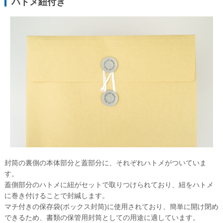
ハトメ紐付き
グループサイト
レスタス
名入れカレンダー製作所
名入れタオル製作所
オリジナルうちわ製作所
印鑑・ゴム印製作所
お名前シール製作所
封筒の裏側の本体部分と蓋部分に、それぞれハトメがついていま
す。
蓋側部分のハトメに紐がセットで取りつけられており、紐をハトメ
に巻き付けることで封緘します。
マチ付きの保存袋(ボックス封筒)に使用されており、簡単に開け閉め
できるため、書類の保管用封筒としての用途に適しています。