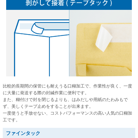
長形30号
長形40号
角形サイズ
角形0号
角形1号
角形2号
角形A4号
角形3号
比較的長期間の保管にも耐えうる口糊加工で、作業性が良く、一度
に大量に発送する際の封緘作業に便利です。
角形4号
また、糊付けで封を閉じるよりも、はみだしや用紙のたわみもで
ず、美しくテープ止めをすることが出来ます。
角形5号
一度使うと手放せない、コストパフォーマンスの高い人気の口糊加
角形6号
工です。
角形7号
ファインタック