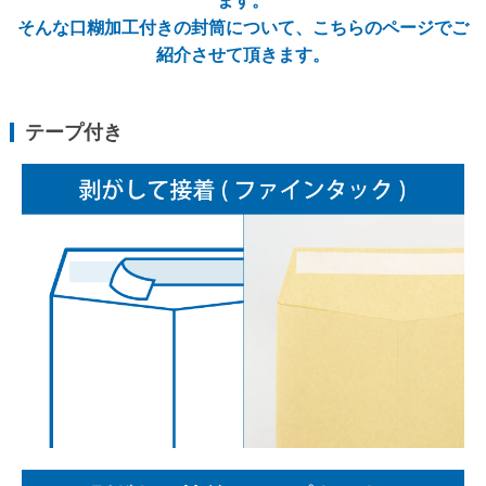
ます。
そんな口糊加工付きの封筒について、こちらのページでご
洋長形3号
紹介させて頂きます。
洋長形3号窓付き
長形1号
テープ付き
長形2号
洋形2号タテ
長形4号
長形4号窓付き
洋形4号タテ
洋形4号タテ窓付き
洋形5号タテ
長形6号
長形6号窓付き