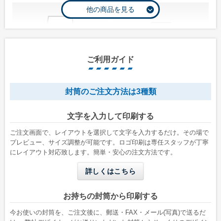
ご利用ガイド
封筒のご注文方法は3種類
長形1号
長形2号
文字を入力して印刷する
W142 x H332 mm
W119 x H277 mm
A4縦二つ折りが入る
B5縦二つ折りが入る
ご注文画面で、レイアウトを選択して文字を入力するだけ。その場で
プレビュー、サイズ調整が可能です。ロゴ印刷は専任スタッフが丁寧
にレイアウト対応致します。簡単・安心の注文方法です。
詳しくはこちら
お持ちの封筒から印刷する
今お使いの封筒を、ご注文後に、郵送・FAX・メール(写真)で送るだ