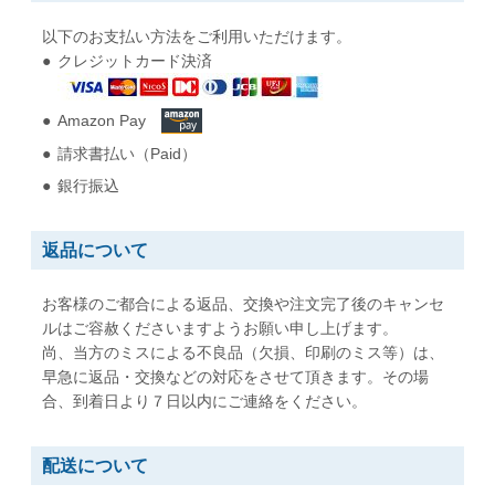
角形0号
角形1号
以下のお支払い方法をご利用いただけます。
W287 x H382 mm
W270 x H382 mm
クレジットカード決済
B4用紙が折らずに入る
B4用紙が折らずに入る
Amazon Pay
角形2号
角形A4号
請求書払い（Paid）
W240 x H332 mm
W228 x H312 mm
A4用紙が折らずに入る
A4用紙が折らずに入る
銀行振込
角形3号
角形4号
返品について
W216 x H277 mm
W197 x H267 mm
B5用紙が折らずに入る
A5用紙が折らずに入る
お客様のご都合による返品、交換や注文完了後のキャンセ
ルはご容赦くださいますようお願い申し上げます。
尚、当方のミスによる不良品（欠損、印刷のミス等）は、
角形5号
角形6号
早急に返品・交換などの対応をさせて頂きます。その場
W190 x H240 mm
W162 x H229 mm
合、到着日より７日以内にご連絡をください。
A5用紙が折らずに入る
A5用紙が折らずに入る
配送について
角形7号
角形20号