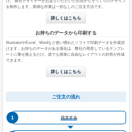
け。 弊社デザイナーがお送りいただいた封筒からそっくりのデザイン
を制作します。面倒な作業は一切なしのご注文方法です。
洋形2号タテ
長形4号
詳しくはこちら
W162 x H114 mm
W90 x H205 mm
A6用紙が折らずに入る
B5三つ折りが入る
お持ちのデータから印刷する
IllustratorやExcel、Wordなど使い慣れたソフトで印刷データを作成頂
けます。お持ちのデータがある場合は、弊社の用意しているテンプレ
ートに乗せ換えるだけ。誰でも簡単に自由なレイアウトの封筒が作成
できます。
詳しくはこちら
長形4号窓付き
洋形4号タテ
ご注文の流れ
W90 x H205 mm
W105 x H235 mm
B5三つ折りが入る
A4三つ折りが入る
注文する