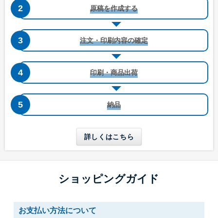
原稿を作成する
注文・印刷内容の確定
洋形4号タテ窓付き
洋形5号タテ
印刷・商品出荷
W105 x H235 mm
W95 x H217 mm
A4三つ折りが入る
A4四つ折りが入る
納品
長形6号
長形6号窓付き
W110 x H220 mm
W110 x H220 mm
詳しくはこちら
A4三つ折りが入る
A4三つ折りが入る
長形30号
長形40号
ショッピングガイド
W92 x H235 mm
W90 x H225 mm
A5縦二つ折りが入る
A5縦二つ折りが入る
お支払い方法について