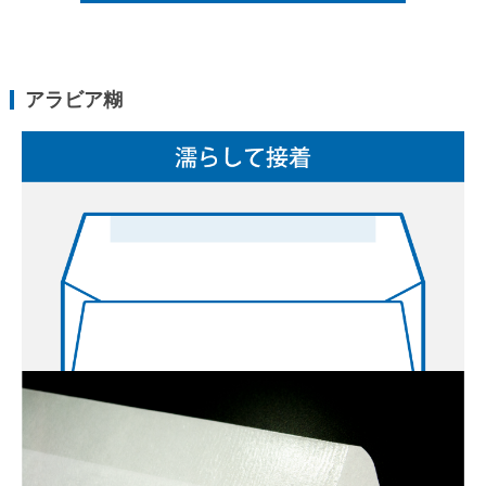
Illustrator入稿ガイド
Word・Excel入稿ガイド
アラビア糊
封筒について
印刷方法について
印刷色について
紙の種類について
口糊加工について
サイズについて
窓つきについて
透けない封筒について
マチつき封筒について
貼り合わせについて