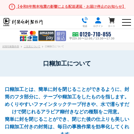
【令和8年熊本地震の影響による配送遅延・お届け停止のお知らせ】
0120-710-855
平日9:30〜12:00／13:30〜17:30
封筒印刷製作所
ご注文について
口糊加工について
口糊加工について
人気の封筒
長形3号
口糊加工とは、簡単に封を閉じることができるように、封
筒のフタ部分に、テープや糊加工をしたものを指します。
角形2号
めくりやすいファインタックテープ付きや、水で濡らすだ
けで閉じれるアラビア糊付きなどの種類をご用意。
長形・洋形サイズ
簡単に封を閉じることができ、閉じた後の仕上りも美しい
長形3号
口糊加工付きの封筒は、毎日の事務作業を効率化してくれ
長形3号窓付き