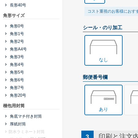
長形40号
コスト重視のお客様におす
角形サイズ
角形0号
シール・のり加工
角形1号
角形2号
角形A4号
角形3号
なし
角形4号
角形5号
郵便番号欄
角形6号
角形7号
角形20号
梱包用封筒
あり
角底マチ付き封筒
厚紙封筒
防水ラミネート封筒
印刷と注文