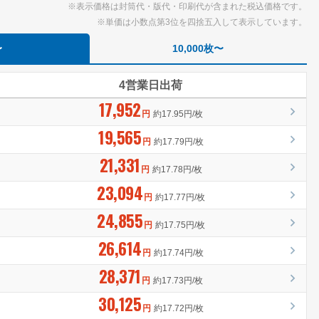
※表示価格は封筒代・版代・印刷代が含まれた税込価格です。
※単価は小数点第3位を四捨五入して表示しています。
〜
10,000枚〜
4営業日出荷
17,952
円
約17.95円/枚
19,565
円
約17.79円/枚
21,331
円
約17.78円/枚
23,094
円
約17.77円/枚
24,855
円
約17.75円/枚
26,614
円
約17.74円/枚
28,371
円
約17.73円/枚
30,125
円
約17.72円/枚