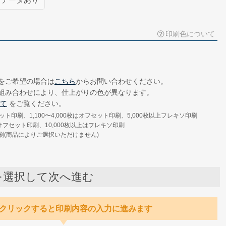
データを追加します。(+3,000円)
印刷色について
送る
郵送で送る
してください。
をご希望の場合は
こちら
からお問い合わせください。
lまたはWord形式
組み合わせにより、仕上がりの色が異なります。
て
をご覧ください。
ット印刷、1,100〜4,000枚はオフセット印刷、5,000枚以上フレキソ印刷
でオフセット印刷、10,000枚以上はフレキソ印刷
刷(商品によりご選択いただけません)
を選択して次へ進む
クリックすると印刷内容の入力に進みます