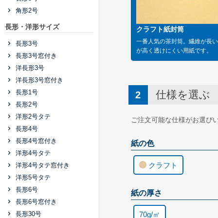
角形2号
長形・洋形サイズ
クラフト紙封筒
一番人気の茶封筒。繊維が長い
長形3号
が高く透けにくい用紙です。
長形3号窓付き
洋長形3号
洋長形3号窓付き
長形1号
仕様を選ぶ
長形2号
洋形2号タテ
ご注文可能な仕様がお選び
長形4号
長形4号窓付き
紙の色
洋形4号タテ
クラフト
洋形4号タテ窓付き
洋形5号タテ
長形6号
紙の厚さ
長形6号窓付き
長形30号
70g/㎡