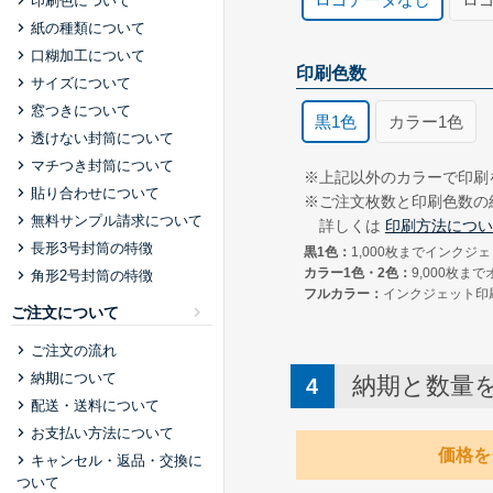
印刷色について
紙の種類について
お客様がお持ちのロゴマークの
口糊加工について
封筒の送付方法
印刷用データの種類
印刷色数
サイズについて
窓つきについて
写真で送る
黒1色
カラー1色
FAXで
透けない封筒について
マチつき封筒について
お持ちの封筒の写真を登録
※上記以外のカラーで印刷
Illustrator形式
Exce
貼り合わせについて
※ご注文枚数と印刷色数の
無料サンプル請求について
詳しくは
印刷方法につい
長形3号封筒の特徴
黒1色：
1,000枚までインクジェ
カラー1色・2色：
9,000枚ま
角形2号封筒の特徴
フルカラー：
インクジェット印
ご注文について
ご注文の流れ
納期について
納期と数量
配送・送料について
お支払い方法について
価格を
キャンセル・返品・交換に
ついて