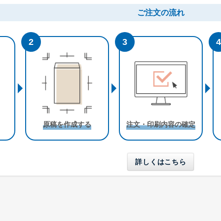
ご注文の流れ
角形A4号
角形3号
角形4号
W228 x H312 mm
W216 x H277 mm
W197 x H267 m
A4用紙が折らずに入る
B5用紙が折らずに入る
A5用紙が折らずに
角形20号
原稿を作成する
注文・印刷内容の確定
W229 x H324 mm
A4用紙が折らずに入る
詳しくはこちら