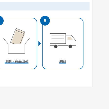
角形5号
角形6号
m
W190 x H240 mm
W162 x H229 mm
入る
A5用紙が折らずに入る
A5用紙が折らずに入る
印刷・商品出荷
納品