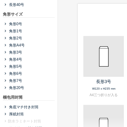
長形40号
角形サイズ
角形0号
角形1号
角形2号
角形A4号
角形3号
角形4号
角形5号
角形6号
角形7号
長形3号
角形20号
W120 x H235 mm
A4三つ折りが入る
梱包用封筒
角底マチ付き封筒
厚紙封筒
防水ラミネート封筒