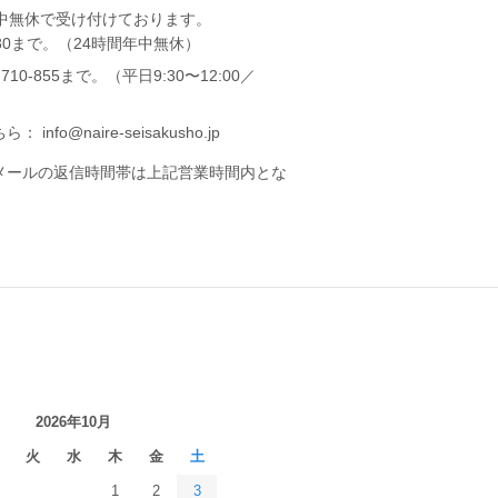
中無休で受け付けております。
5180まで。（24時間年中無休）
0-855まで。（平日9:30〜12:00／
o@naire-seisakusho.jp
メールの返信時間帯は上記営業時間内とな
2026年10月
火
水
木
金
土
1
2
3