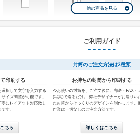
長形4号
長形4号窓付き
洋形4号タ
W90 x H205 mm
W90 x H205 mm
W105 x H235 m
ご利用ガイド
B5三つ折りが入る
B5三つ折りが入る
A4三つ折りが入
封筒のご注文方法は3種類
して印刷する
お持ちの封筒から印刷する
を選択して文字を入力する
今お使いの封筒を、ご注文後に、郵送・FAX・
、サイズ調整が可能です。
(写真)で送るだけ。 弊社デザイナーがお送りい
長形6号窓付き
長形30号
長形40号
丁寧にレイアウト対応致し
た封筒からそっくりのデザインを制作します。
法です。
作業は一切なしのご注文方法です。
W110 x H220 mm
W92 x H235 mm
W90 x H225 mm
A4三つ折りが入る
A5縦二つ折りが入る
A5縦二つ折りが
こちら
詳しくはこちら