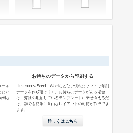
テ
洋形4号タテ窓付き
洋形5号タテ
m
W105 x H235 mm
W95 x H217 mm
る
A4三つ折りが入る
A4四つ折りが入る
お持ちのデータから印刷する
メール
IllustratorやExcel、Wordなど使い慣れたソフトで印刷
ただい
データを作成頂けます。お持ちのデータがある場合
角形0号
角形1号
面倒な
は、弊社の用意しているテンプレートに乗せ換えるだ
け。誰でも簡単に自由なレイアウトの封筒が作成でき
W287 x H382 mm
W270 x H382 mm
ます。
入る
B4用紙が折らずに入る
B4用紙が折らずに入る
詳しくはこちら