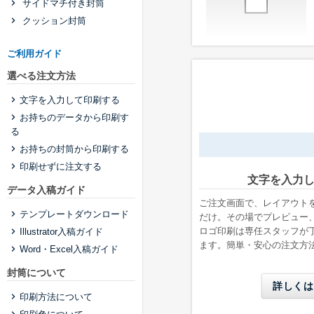
サイドマチ付き封筒
クッション封筒
ご利用ガイド
洋形2号タテ
選べる注文方法
W162 x H114 mm
A6用紙が折らずに入る
文字を入力して印刷する
お持ちのデータから印刷す
る
お持ちの封筒から印刷する
印刷せずに注文する
文字を入力
データ入稿ガイド
ご注文画面で、レイアウト
テンプレートダウンロード
だけ。その場でプレビュー
長形6号
ロゴ印刷は専任スタッフが
Illustrator入稿ガイド
ます。簡単・安心の注文方
W110 x H220 mm
Word・Excel入稿ガイド
A4三つ折りが入る
封筒について
詳しくは
印刷方法について