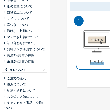
印刷色について
紙の種類について
口糊加工について
サイズについて
窓つきについて
角形2号
透けない封筒について
W240 x H332 mm
マチつき封筒について
A4用紙が折らずに入る
貼り合わせについて
無料サンプル請求について
長形3号封筒の特徴
角形7号
角形2号封筒の特徴
注文する
W142 x H205 mm
ご注文について
B6用紙が折らずに入る
ご注文の流れ
納期について
配送・送料について
お支払い方法について
キャンセル・返品・交換に
ついて