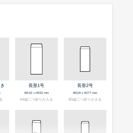
付き
長形1号
長形2号
m
W142 x H332 mm
W119 x H277 mm
る
A4縦二つ折りが入る
B5縦二つ折りが入る