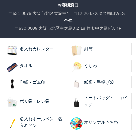
お客様窓口
〒531-0076 大阪市北区大淀中4丁目12-20 レスタス梅田WEST
本社
〒530-0005 大阪市北区中之島3-2-18 住友中之島ビル4F
名入れカレンダー
封筒
タオル
うちわ
印鑑・ゴム印
紙袋・手提げ袋
トートバッグ・エコバ
ポリ袋・レジ袋
ッグ
名入れボールペン・名
オリジナルうちわ
入れペン