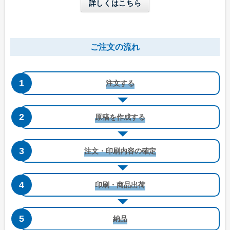
詳しくはこちら
長形4号窓付き
洋形4号タテ
ご注文の流れ
W90 x H205 mm
W105 x H235 mm
B5三つ折りが入る
A4三つ折りが入る
注文する
原稿を作成する
注文・印刷内容の確定
洋形4号タテ窓付き
洋形5号タテ
印刷・商品出荷
W105 x H235 mm
W95 x H217 mm
A4三つ折りが入る
A4四つ折りが入る
納品