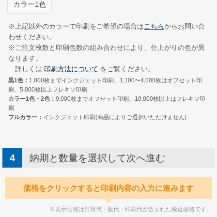
お持ちの封筒の写真を登録してください。
カラー1色
Illustrator形式
ExcelまたはWord形式
※上記以外のカラーで印刷をご希望の場合は
こちら
からお問い合
わせください。
※ご注文枚数と印刷色数の組み合わせにより、仕上がりの色が異
なります。
詳しくは
印刷方法について
をご覧ください。
黒1色：
1,000枚までインクジェット印刷、1,100〜4,000枚はオフセット印
刷、5,000枚以上フレキソ印刷
カラー1色・2色：
9,000枚までオフセット印刷、10,000枚以上はフレキソ印
刷
フルカラー：
インクジェット印刷(商品によりご選択いただけません)
納期と数量を選択して次へ進む
価格をクリックすると印刷内容の入力に進みます
※表示価格は封筒代・版代・印刷代が含まれた税込価格です。