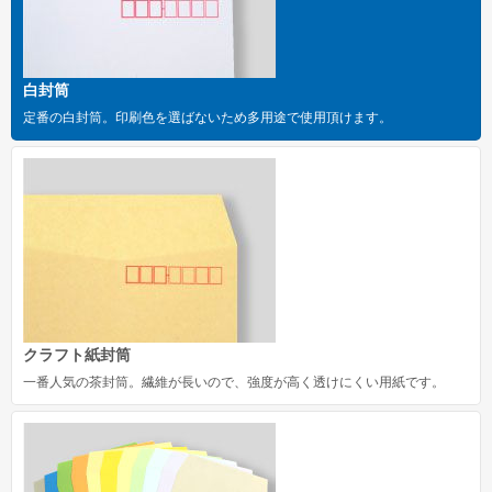
洋長形3号
洋長形3号窓付き
白封筒
長形1号
定番の白封筒。印刷色を選ばないため多用途で使用頂けます。
長形2号
洋形2号タテ
長形4号
長形4号窓付き
洋形4号タテ
洋形4号タテ窓付き
クラフト紙封筒
一番人気の茶封筒。繊維が長いので、強度が高く透けにくい用紙です。
洋形5号タテ
長形6号
長形6号窓付き