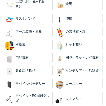
伝票印刷（名入れ伝
絵馬
票）
リストバンド
印鑑
ブース装飾・看板
のぼり旗・旗
横断幕
セット商品
宅配資材
梱包・ラッピング資材
飲食店消耗品
インテリア・生活雑貨
モバイルバッテリー
コースター
モバイル・PC周辺グッ
カトラリー
ズ