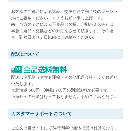
W216 x H277 mm
W197 x H267 mm
B5用紙が折らずに入る
A5用紙が折らずに入る
お客様のご都合による返品、交換や注文完了後のキャンセ
ルはご容赦くださいますようお願い申し上げます。
尚、当方のミスによる不良品（欠損、印刷のミス等）は、
角形5号
角形6号
早急に返品・交換などの対応をさせて頂きます。その場
W190 x H240 mm
W162 x H229 mm
合、到着日より７日以内にご連絡をください。
A5用紙が折らずに入る
A5用紙が折らずに入る
配送について
角形7号
角形20号
W142 x H205 mm
W229 x H324 mm
B6用紙が折らずに入る
A4用紙が折らずに入る
配送は宅配便（ヤマト運輸・その他配送会社）よりお送り
いたします。
※北海道 660円・沖縄1,760円の別途送料が必要です。
※海外への発送は行っておりません。予めご了承ください
カスタマーサポートについて
ご注文は当サイトにて24時間年中無休で受け付けておりま