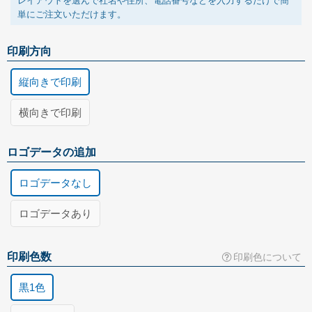
レイアウトを選んで社名や住所、電話番号などを入力するだけで簡
単にご注文いただけます。
印刷方向
縦向きで印刷
横向きで印刷
ロゴデータの追加
ロゴデータなし
ロゴデータあり
お客様がお持ちのロゴマークのデータを追加します。(+3,000円)
封筒の送付方法
印刷用データの種類
印刷色数
印刷色について
写真で送る
黒1色
FAXで送る
郵送で送る