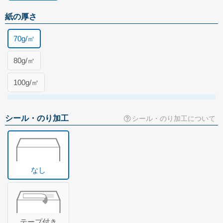
Illustrator入稿ガイド
紙の厚さ
Word・Excel入稿ガイド
70g/㎡
封筒について
80g/㎡
印刷方法について
印刷色について
100g/㎡
紙の種類について
口糊加工について
シール・のり加工
シール・のり加工について
サイズについて
窓つきについて
なし
透けない封筒について
マチつき封筒について
貼り合わせについて
テープ付き