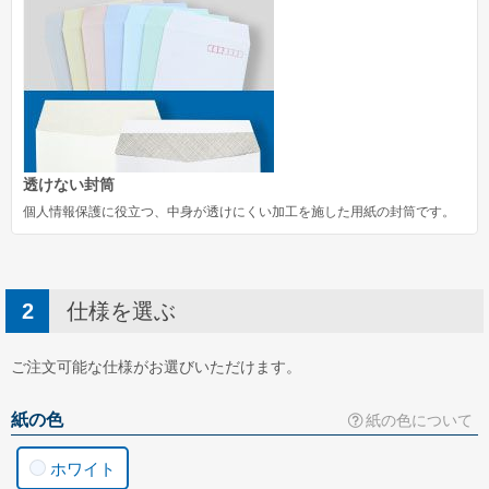
角形20号
お問い合わせ
お問い合わせ
無料サンプル請求
見積請求
透けない封筒
個人情報保護に役立つ、中身が透けにくい加工を施した用紙の封筒です。
選べる注文方法
文字を入力して印刷する
お持ちのデータから印刷する
仕様を選ぶ
お持ちの封筒から印刷する
ご注文可能な仕様がお選びいただけます。
印刷せずに注文する
紙の色
紙の色について
データ入稿ガイド
テンプレートダウンロード
ホワイト