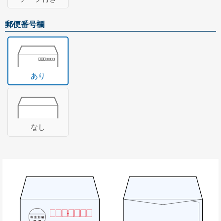
無料サンプル請求について
長形3号封筒の特徴
郵便番号欄
角形2号封筒の特徴
ご注文について
あり
ご注文の流れ
納期について
配送・送料について
なし
お支払い方法について
キャンセル・返品・交換について
よくある質問