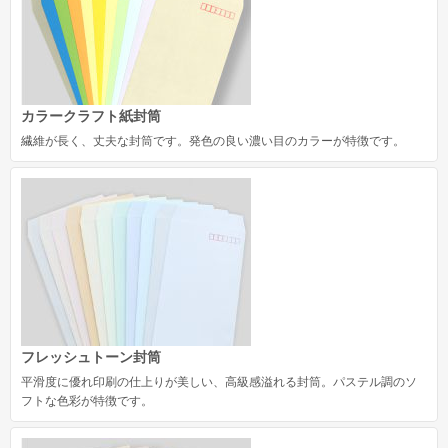
長形30号
長形40号
角形サイズ
カラークラフト紙封筒
角形0号
繊維が長く、丈夫な封筒です。発色の良い濃い目のカラーが特徴です。
角形1号
角形2号
角形A4号
角形3号
角形4号
角形5号
フレッシュトーン封筒
平滑度に優れ印刷の仕上りが美しい、高級感溢れる封筒。パステル調のソ
角形6号
フトな色彩が特徴です。
角形7号