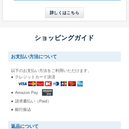
長形6号
長形6号窓付き
W110 x H220 mm
W110 x H220 mm
詳しくはこちら
A4三つ折りが入る
A4三つ折りが入る
長形30号
長形40号
ショッピングガイド
W92 x H235 mm
W90 x H225 mm
A5縦二つ折りが入る
A5縦二つ折りが入る
お支払い方法について
角形0号
角形1号
以下のお支払い方法をご利用いただけます。
W287 x H382 mm
W270 x H382 mm
クレジットカード決済
B4用紙が折らずに入る
B4用紙が折らずに入る
Amazon Pay
角形2号
角形A4号
請求書払い（Paid）
W240 x H332 mm
W228 x H312 mm
A4用紙が折らずに入る
A4用紙が折らずに入る
銀行振込
角形3号
角形4号
返品について