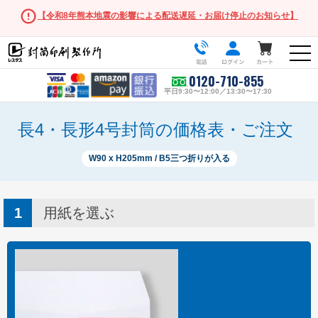
【令和8年熊本地震の影響による配送遅延・お届け停止のお知らせ】
0120-710-855
平日9:30〜12:00／13:30〜17:30
長4・長形4号封筒の価格表・ご注文
W90 x H205mm / B5三つ折りが入る
人気の封筒
長形3号
用紙を選ぶ
角形2号
長形・洋形サイズ
長形3号
長形3号窓付き