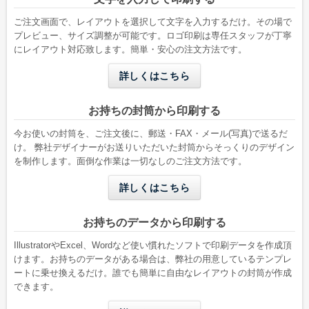
W142 x H332 mm
W119 x H277 mm
A4縦二つ折りが入る
B5縦二つ折りが入る
ご注文画面で、レイアウトを選択して文字を入力するだけ。その場で
プレビュー、サイズ調整が可能です。ロゴ印刷は専任スタッフが丁寧
にレイアウト対応致します。簡単・安心の注文方法です。
詳しくはこちら
お持ちの封筒から印刷する
今お使いの封筒を、ご注文後に、郵送・FAX・メール(写真)で送るだ
け。 弊社デザイナーがお送りいただいた封筒からそっくりのデザイン
を制作します。面倒な作業は一切なしのご注文方法です。
洋形2号タテ
長形4号
詳しくはこちら
W162 x H114 mm
W90 x H205 mm
A6用紙が折らずに入る
B5三つ折りが入る
お持ちのデータから印刷する
IllustratorやExcel、Wordなど使い慣れたソフトで印刷データを作成頂
けます。お持ちのデータがある場合は、弊社の用意しているテンプレ
ートに乗せ換えるだけ。誰でも簡単に自由なレイアウトの封筒が作成
できます。