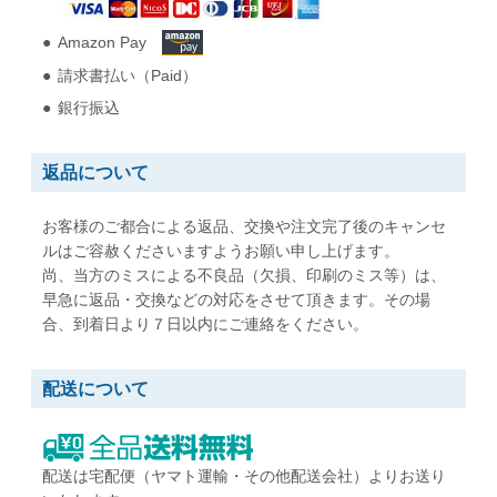
Amazon Pay
角形2号
角形A4号
請求書払い（Paid）
W240 x H332 mm
W228 x H312 mm
A4用紙が折らずに入る
A4用紙が折らずに入る
銀行振込
角形3号
角形4号
返品について
W216 x H277 mm
W197 x H267 mm
B5用紙が折らずに入る
A5用紙が折らずに入る
お客様のご都合による返品、交換や注文完了後のキャンセ
ルはご容赦くださいますようお願い申し上げます。
尚、当方のミスによる不良品（欠損、印刷のミス等）は、
角形5号
角形6号
早急に返品・交換などの対応をさせて頂きます。その場
W190 x H240 mm
W162 x H229 mm
合、到着日より７日以内にご連絡をください。
A5用紙が折らずに入る
A5用紙が折らずに入る
配送について
角形7号
角形20号
W142 x H205 mm
W229 x H324 mm
B6用紙が折らずに入る
A4用紙が折らずに入る
配送は宅配便（ヤマト運輸・その他配送会社）よりお送り