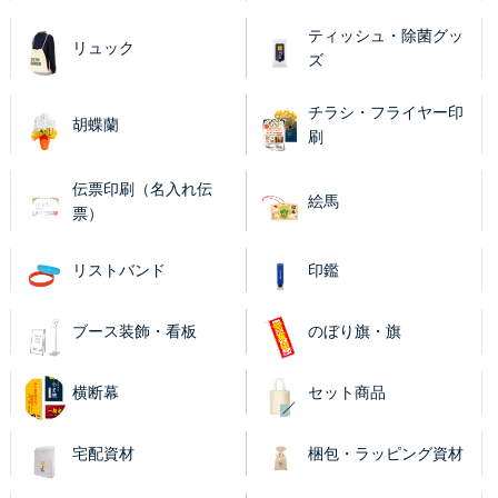
ティッシュ・除菌グッ
リュック
ズ
チラシ・フライヤー印
胡蝶蘭
刷
伝票印刷（名入れ伝
絵馬
票）
リストバンド
印鑑
ブース装飾・看板
のぼり旗・旗
横断幕
セット商品
宅配資材
梱包・ラッピング資材