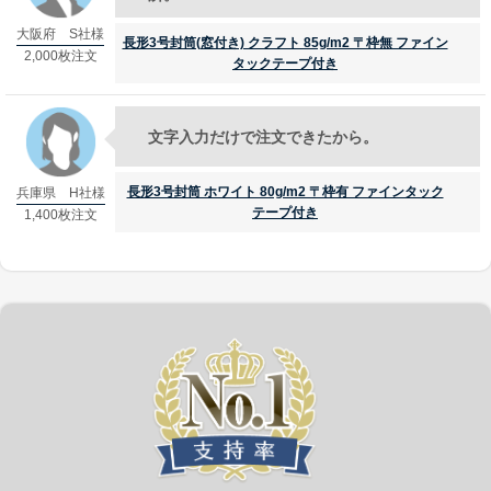
大阪府 S社様
長形3号封筒(窓付き) クラフト 85g/m2 〒枠無 ファイン
2,000枚注文
タックテープ付き
グループサイト
レスタス
文字入力だけで注文できたから。
名入れカレンダー製作所
長形3号封筒 ホワイト 80g/m2 〒枠有 ファインタック
兵庫県 H社様
名入れタオル製作所
テープ付き
1,400枚注文
オリジナルうちわ製作所
印鑑・ゴム印製作所
お名前シール製作所