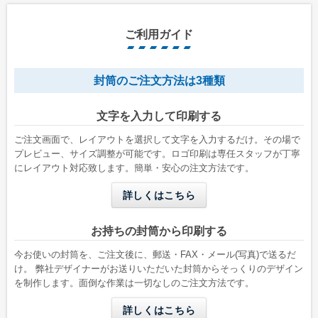
ご利用ガイド
封筒のご注文方法は3種類
長形1号
長形2号
文字を入力して印刷する
W142 x H332 mm
W119 x H277 mm
A4縦二つ折りが入る
B5縦二つ折りが入る
ご注文画面で、レイアウトを選択して文字を入力するだけ。その場で
プレビュー、サイズ調整が可能です。ロゴ印刷は専任スタッフが丁寧
にレイアウト対応致します。簡単・安心の注文方法です。
詳しくはこちら
お持ちの封筒から印刷する
今お使いの封筒を、ご注文後に、郵送・FAX・メール(写真)で送るだ
け。 弊社デザイナーがお送りいただいた封筒からそっくりのデザイン
を制作します。面倒な作業は一切なしのご注文方法です。
洋形2号タテ
長形4号
詳しくはこちら
W162 x H114 mm
W90 x H205 mm