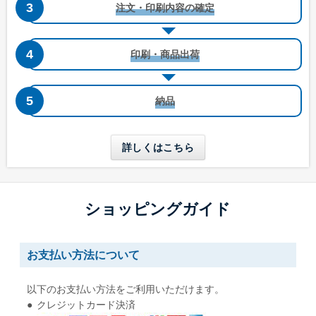
注文・印刷内容の確定
洋形4号タテ窓付き
洋形5号タテ
印刷・商品出荷
W105 x H235 mm
W95 x H217 mm
A4三つ折りが入る
A4四つ折りが入る
納品
長形6号
長形6号窓付き
W110 x H220 mm
W110 x H220 mm
詳しくはこちら
A4三つ折りが入る
A4三つ折りが入る
長形30号
長形40号
ショッピングガイド
W92 x H235 mm
W90 x H225 mm
A5縦二つ折りが入る
A5縦二つ折りが入る
お支払い方法について
角形0号
角形1号
以下のお支払い方法をご利用いただけます。
W287 x H382 mm
W270 x H382 mm
クレジットカード決済
B4用紙が折らずに入る
B4用紙が折らずに入る