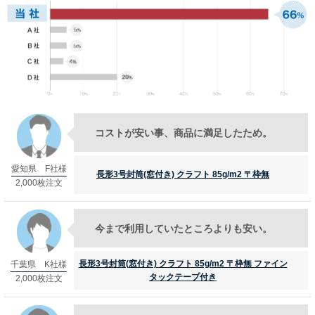
長形30号
長形40号
角形サイズ
角形0号
角形1号
コストが安い事、商品に満足したため。
角形2号
角形A4号
愛知県 F社様
長形3号封筒(窓付き) クラフト 85g/m2 〒枠無
2,000枚注文
角形3号
角形4号
今まで利用していたところよりも安い。
角形5号
長形3号封筒(窓付き) クラフト 85g/m2 〒枠無 ファイン
千葉県 K社様
角形6号
タックテープ付き
2,000枚注文
角形7号