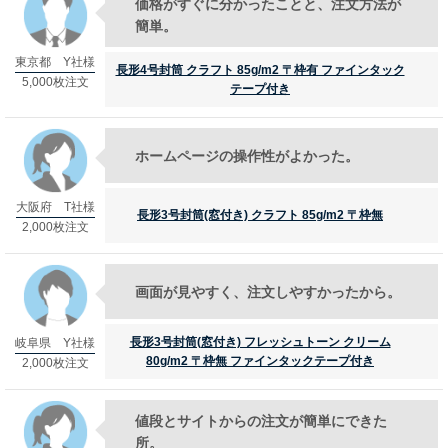
無料サンプル請求について
価格がすぐに分かったことと、注文方法が
簡単。
長形3号封筒の特徴
東京都 Y社様
長形4号封筒 クラフト 85g/m2 〒枠有 ファインタック
角形2号封筒の特徴
5,000枚注文
テープ付き
ご注文について
ご注文の流れ
ホームページの操作性がよかった。
納期について
大阪府 T社様
長形3号封筒(窓付き) クラフト 85g/m2 〒枠無
配送・送料について
2,000枚注文
お支払い方法について
画面が見やすく、注文しやすかったから。
キャンセル・返品・交換について
よくある質問
長形3号封筒(窓付き) フレッシュトーン クリーム
岐阜県 Y社様
80g/m2 〒枠無 ファインタックテープ付き
2,000枚注文
値段とサイトからの注文が簡単にできた
所。