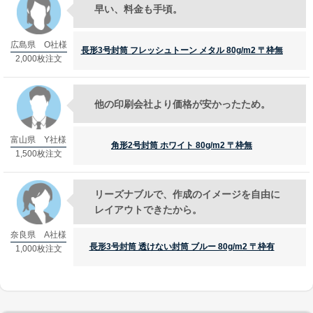
角形20号
早い、料金も手頃。
お問い合わせ
広島県 O社様
長形3号封筒 フレッシュトーン メタル 80g/m2 〒枠無
2,000枚注文
お問い合わせ
無料サンプル請求
他の印刷会社より価格が安かったため。
見積請求
富山県 Y社様
選べる注文方法
角形2号封筒 ホワイト 80g/m2 〒枠無
1,500枚注文
文字を入力して印刷する
お持ちのデータから印刷する
リーズナブルで、作成のイメージを自由に
レイアウトできたから。
お持ちの封筒から印刷する
奈良県 A社様
印刷せずに注文する
長形3号封筒 透けない封筒 ブルー 80g/m2 〒枠有
1,000枚注文
データ入稿ガイド
テンプレートダウンロード