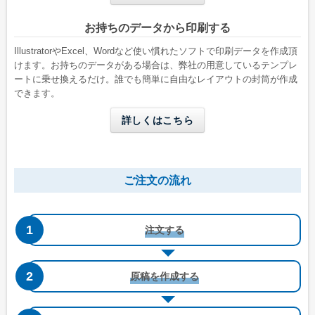
A6用紙が折らずに入る
B5三つ折りが入る
お持ちのデータから印刷する
IllustratorやExcel、Wordなど使い慣れたソフトで印刷データを作成頂
けます。お持ちのデータがある場合は、弊社の用意しているテンプレ
ートに乗せ換えるだけ。誰でも簡単に自由なレイアウトの封筒が作成
できます。
詳しくはこちら
長形4号窓付き
洋形4号タテ
ご注文の流れ
W90 x H205 mm
W105 x H235 mm
B5三つ折りが入る
A4三つ折りが入る
注文する
原稿を作成する