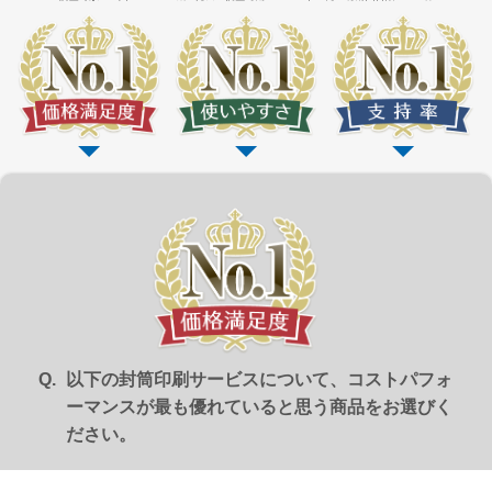
洋長形3号
洋長形3号窓付き
長形1号
長形2号
洋形2号タテ
長形4号
長形4号窓付き
洋形4号タテ
洋形4号タテ窓付き
以下の封筒印刷サービスについて、コストパフォ
洋形5号タテ
ーマンスが最も優れていると思う商品をお選びく
長形6号
ださい。
長形6号窓付き