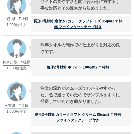
サイトの見やすさと問い合わせに対する丁
寧な対応とその速さから決めました。
山形県 P社様
長形3号封筒(窓付き) カラークラフト ミズ 85g/m2 〒枠
1,000枚注文
無 ファインタックテープ付き
昨年タオルの制作での仕上がりと対応の良
さです。
神奈川県 Y社様
角形2号封筒 ホワイト 100g/m2 〒枠無
1,000枚注文
注文の流れがスムーズでわかりやすかっ
た。色で迷っていたのでサンプルをすぐに
発送していただき助かりました。
三重県 Y社様
1,000枚注文
長形3号封筒 カラークラフト クリーム 85g/m2 〒枠有
ファインタックテープ付き