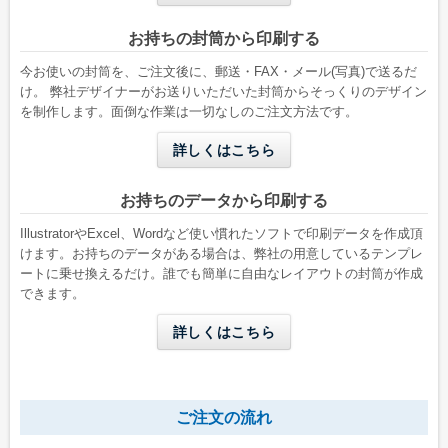
お持ちの封筒から印刷する
今お使いの封筒を、ご注文後に、郵送・FAX・メール(写真)で送るだ
け。 弊社デザイナーがお送りいただいた封筒からそっくりのデザイン
を制作します。面倒な作業は一切なしのご注文方法です。
洋形2号タテ
長形4号
詳しくはこちら
W162 x H114 mm
W90 x H205 mm
A6用紙が折らずに入る
B5三つ折りが入る
お持ちのデータから印刷する
IllustratorやExcel、Wordなど使い慣れたソフトで印刷データを作成頂
けます。お持ちのデータがある場合は、弊社の用意しているテンプレ
ートに乗せ換えるだけ。誰でも簡単に自由なレイアウトの封筒が作成
できます。
詳しくはこちら
長形4号窓付き
洋形4号タテ
ご注文の流れ
W90 x H205 mm
W105 x H235 mm