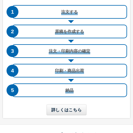
B5三つ折りが入る
A4三つ折りが入る
注文する
原稿を作成する
注文・印刷内容の確定
洋形4号タテ窓付き
洋形5号タテ
印刷・商品出荷
W105 x H235 mm
W95 x H217 mm
A4三つ折りが入る
A4四つ折りが入る
納品
長形6号
長形6号窓付き
W110 x H220 mm
W110 x H220 mm
詳しくはこちら
A4三つ折りが入る
A4三つ折りが入る
長形30号
長形40号