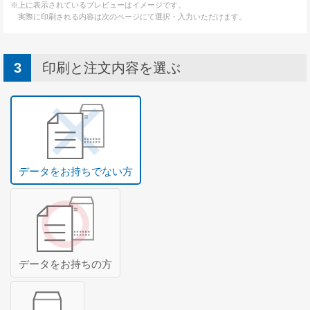
無料サンプル請求について
※上に表示されているプレビューはイメージです。
実際に印刷される内容は次のページにて選択・入力いただけます。
長形3号封筒の特徴
角形2号封筒の特徴
印刷と注文内容を選ぶ
ご注文について
ご注文の流れ
納期について
配送・送料について
データをお持ちでない方
お支払い方法について
キャンセル・返品・交換について
よくある質問
データをお持ちの方