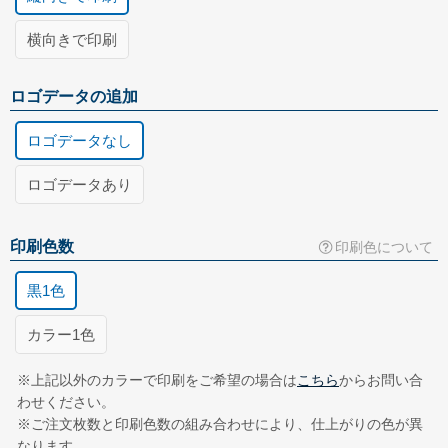
横向きで印刷
ロゴデータの追加
ロゴデータなし
ロゴデータあり
お客様がお持ちのロゴマークのデータを追加します。(+3,000円)
封筒の送付方法
印刷用データの種類
印刷色数
印刷色について
写真で送る
黒1色
FAXで送る
郵送で送る
お持ちの封筒の写真を登録してください。
カラー1色
Illustrator形式
ExcelまたはWord形式
※上記以外のカラーで印刷をご希望の場合は
こちら
からお問い合
わせください。
※ご注文枚数と印刷色数の組み合わせにより、仕上がりの色が異
なります。