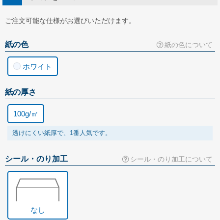
長形30号
ご注文可能な仕様がお選びいただけます。
長形40号
紙の色
紙の色について
角形サイズ
角形0号
ホワイト
角形1号
紙の厚さ
角形2号
100g/㎡
角形A4号
透けにくい紙厚で、1番人気です。
角形3号
角形4号
シール・のり加工
シール・のり加工について
角形5号
角形6号
角形7号
なし