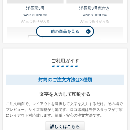
洋長形3号
洋長形3号窓付き
W235 x H120 mm
W235 x H120 mm
A4三つ折りが入る
A4三つ折りが入る
ご利用ガイド
封筒のご注文方法は3種類
長形1号
長形2号
文字を入力して印刷する
W142 x H332 mm
W119 x H277 mm
A4縦二つ折りが入る
B5縦二つ折りが入る
ご注文画面で、レイアウトを選択して文字を入力するだけ。その場で
プレビュー、サイズ調整が可能です。ロゴ印刷は専任スタッフが丁寧
にレイアウト対応致します。簡単・安心の注文方法です。
詳しくはこちら