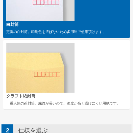
洋長形3号
洋長形3号窓付き
白封筒
長形1号
定番の白封筒。印刷色を選ばないため多用途で使用頂けます。
長形2号
洋形2号タテ
長形4号
長形4号窓付き
洋形4号タテ
洋形4号タテ窓付き
クラフト紙封筒
一番人気の茶封筒。繊維が長いので、強度が高く透けにくい用紙です。
洋形5号タテ
長形6号
長形6号窓付き
仕様を選ぶ