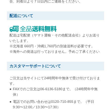
合、到着日より７日以内にご連絡をください。
A5用紙が折らずに入る
A5用紙が折らずに入る
配送について
角形7号
角形20号
W142 x H205 mm
W229 x H324 mm
B6用紙が折らずに入る
A4用紙が折らずに入る
配送は宅配便（ヤマト運輸・その他配送会社）よりお送り
いたします。
※北海道 660円・沖縄1,760円の別途送料が必要です。
※海外への発送は行っておりません。予めご了承ください
カスタマーサポートについて
ご注文は当サイトにて24時間年中無休で受け付けておりま
す。
FAXでのご注文は06-6136-5180まで。（24時間年中無
休）
電話でのお問い合わせは0120-710-855まで。（平日
9:30〜12:00／13:30〜17:30）