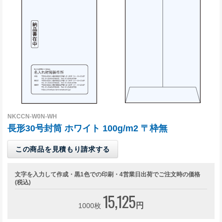
Illustrator入稿ガイド
Word・Excel入稿ガイド
封筒について
印刷方法について
印刷色について
紙の種類について
口糊加工について
NKCCN-W0N-WH
長形30号封筒 ホワイト 100g/m2 〒枠無
サイズについて
この商品を見積もり請求する
窓つきについて
透けない封筒について
文字を入力して作成・黒1色での印刷・4営業日出荷でご注文時の価格
(税込)
マチつき封筒について
15,125
円
1000枚
貼り合わせについて