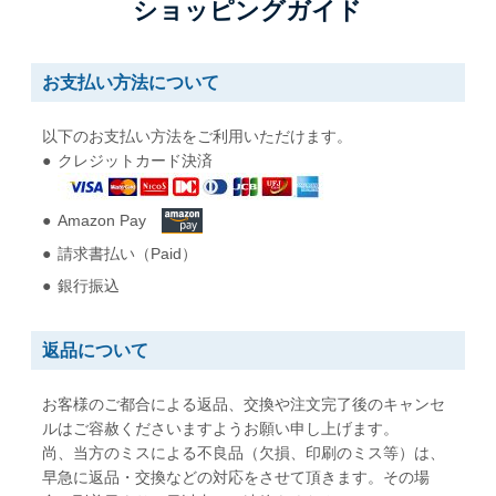
ショッピングガイド
W92 x H235 mm
W90 x H225 mm
A5縦二つ折りが入る
A5縦二つ折りが入る
お支払い方法について
角形0号
角形1号
以下のお支払い方法をご利用いただけます。
W287 x H382 mm
W270 x H382 mm
クレジットカード決済
B4用紙が折らずに入る
B4用紙が折らずに入る
Amazon Pay
角形2号
角形A4号
請求書払い（Paid）
W240 x H332 mm
W228 x H312 mm
A4用紙が折らずに入る
A4用紙が折らずに入る
銀行振込
角形3号
角形4号
返品について
W216 x H277 mm
W197 x H267 mm
B5用紙が折らずに入る
A5用紙が折らずに入る
お客様のご都合による返品、交換や注文完了後のキャンセ
ルはご容赦くださいますようお願い申し上げます。
尚、当方のミスによる不良品（欠損、印刷のミス等）は、
角形5号
角形6号
早急に返品・交換などの対応をさせて頂きます。その場
W190 x H240 mm
W162 x H229 mm