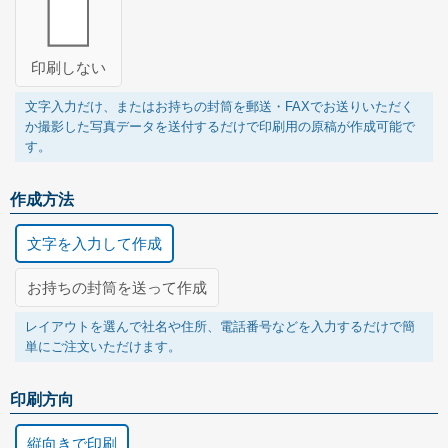
印刷しない
グループサイト
文字入力だけ、またはお持ちの封筒を郵送・FAXでお送りいただく
レスタス
か撮影した写真データを送付するだけで印刷用の原稿が作成可能で
名入れカレンダー製作所
す。
名入れタオル製作所
作成方法
オリジナルうちわ製作所
文字を入力して作成
印鑑・ゴム印製作所
お持ちの封筒を送って作成
お名前シール製作所
レイアウトを選んで社名や住所、電話番号などを入力するだけで簡
単にご注文いただけます。
印刷方向
縦向きで印刷