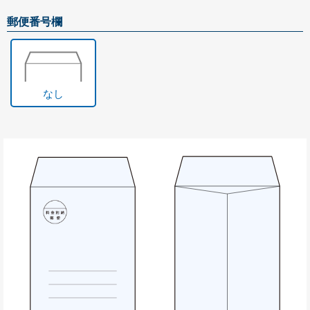
角形20号
郵便番号欄
お問い合わせ
お問い合わせ
無料サンプル請求
なし
見積請求
選べる注文方法
文字を入力して印刷する
お持ちのデータから印刷する
お持ちの封筒から印刷する
印刷せずに注文する
データ入稿ガイド
テンプレートダウンロード