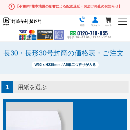
【令和8年熊本地震の影響による配送遅延・お届け停止のお知らせ】
0120-710-855
平日9:30〜12:00／13:30〜17:30
長30・長形30号封筒の価格表・ご注文
W92 x H235mm / A5縦二つ折りが入る
人気の封筒
長形3号
用紙を選ぶ
角形2号
長形・洋形サイズ
長形3号
長形3号窓付き