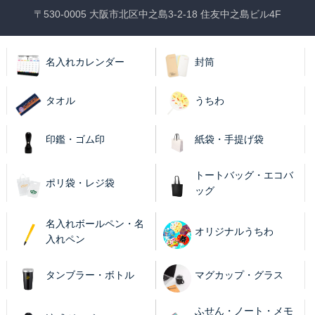
〒530-0005 大阪市北区中之島3-2-18 住友中之島ビル4F
名入れカレンダー
封筒
タオル
うちわ
印鑑・ゴム印
紙袋・手提げ袋
トートバッグ・エコバ
ポリ袋・レジ袋
ッグ
名入れボールペン・名
オリジナルうちわ
入れペン
タンブラー・ボトル
マグカップ・グラス
ふせん・ノート・メモ