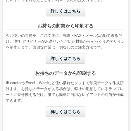
無料サンプル請求について
詳しくはこちら
長形3号封筒の特徴
角形2号封筒の特徴
お持ちの封筒から印刷する
ご注文について
今お使いの封筒を、ご注文後に、郵送・FAX・メール(写真)で送るだ
け。 弊社デザイナーがお送りいただいた封筒からそっくりのデザイン
ご注文の流れ
を制作します。面倒な作業は一切なしのご注文方法です。
洋形2号タテ
長形4号
納期について
詳しくはこちら
W162 x H114 mm
W90 x H205 mm
配送・送料について
A6用紙が折らずに入る
B5三つ折りが入る
お持ちのデータから印刷する
お支払い方法について
IllustratorやExcel、Wordなど使い慣れたソフトで印刷データを作成頂
キャンセル・返品・交換について
けます。お持ちのデータがある場合は、弊社の用意しているテンプレ
ートに乗せ換えるだけ。誰でも簡単に自由なレイアウトの封筒が作成
よくある質問
できます。
詳しくはこちら