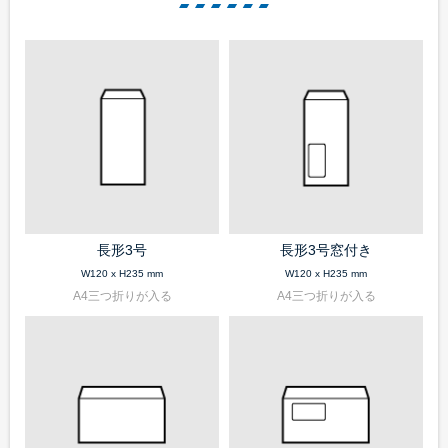
角形20号
お問い合わせ
お問い合わせ
無料サンプル請求
見積請求
選べる注文方法
文字を入力して印刷する
長形3号
長形3号窓付き
お持ちのデータから印刷する
W120 x H235 mm
W120 x H235 mm
A4三つ折りが入る
A4三つ折りが入る
お持ちの封筒から印刷する
印刷せずに注文する
データ入稿ガイド
テンプレートダウンロード