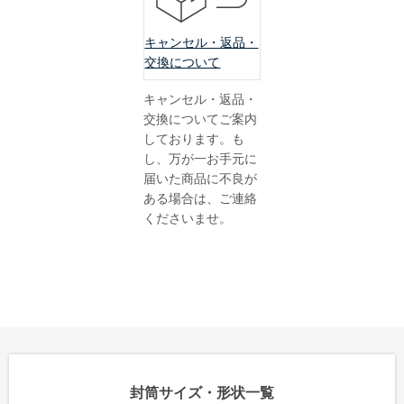
長形30号
キャンセル・返品・
長形40号
交換について
角形サイズ
キャンセル・返品・
交換についてご案内
角形0号
しております。も
角形1号
し、万が一お手元に
届いた商品に不良が
角形2号
ある場合は、ご連絡
角形A4号
くださいませ。
角形3号
角形4号
角形5号
角形6号
角形7号
封筒サイズ・形状一覧