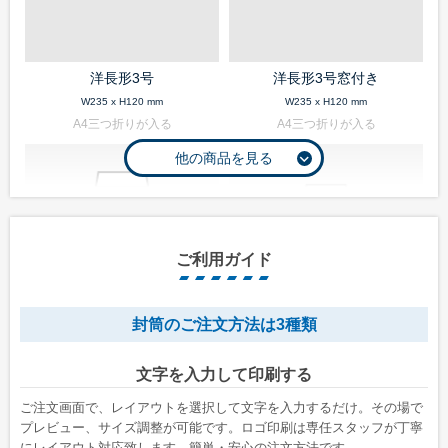
Illustrator入稿ガイド
Word・Excel入稿ガイド
洋長形3号
洋長形3号窓付き
封筒について
W235 x H120 mm
W235 x H120 mm
A4三つ折りが入る
A4三つ折りが入る
印刷方法について
印刷色について
紙の種類について
口糊加工について
ご利用ガイド
サイズについて
窓つきについて
封筒のご注文方法は3種類
透けない封筒について
長形1号
長形2号
文字を入力して印刷する
W142 x H332 mm
W119 x H277 mm
マチつき封筒について
A4縦二つ折りが入る
B5縦二つ折りが入る
ご注文画面で、レイアウトを選択して文字を入力するだけ。その場で
貼り合わせについて
プレビュー、サイズ調整が可能です。ロゴ印刷は専任スタッフが丁寧
にレイアウト対応致します。簡単・安心の注文方法です。