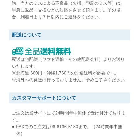
尚、当方のミスによる不良品（欠損、印刷のミス等）は、
角形5号
角形6号
早急に返品・交換などの対応をさせて頂きます。その場
W190 x H240 mm
W162 x H229 mm
合、到着日より７日以内にご連絡をください。
A5用紙が折らずに入る
A5用紙が折らずに入る
配送について
角形7号
角形20号
W142 x H205 mm
W229 x H324 mm
B6用紙が折らずに入る
A4用紙が折らずに入る
配送は宅配便（ヤマト運輸・その他配送会社）よりお送り
いたします。
※北海道 660円・沖縄1,760円の別途送料が必要です。
※海外への発送は行っておりません。予めご了承ください
カスタマーサポートについて
ご注文は当サイトにて24時間年中無休で受け付けておりま
す。
FAXでのご注文は06-6136-5180まで。（24時間年中無
休）