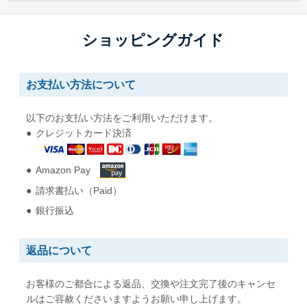
長形30号
長形40号
ショッピングガイド
W92 x H235 mm
W90 x H225 mm
A5縦二つ折りが入る
A5縦二つ折りが入る
お支払い方法について
角形0号
角形1号
以下のお支払い方法をご利用いただけます。
W287 x H382 mm
W270 x H382 mm
クレジットカード決済
B4用紙が折らずに入る
B4用紙が折らずに入る
Amazon Pay
角形2号
角形A4号
請求書払い（Paid）
W240 x H332 mm
W228 x H312 mm
A4用紙が折らずに入る
A4用紙が折らずに入る
銀行振込
角形3号
角形4号
返品について
W216 x H277 mm
W197 x H267 mm
B5用紙が折らずに入る
A5用紙が折らずに入る
お客様のご都合による返品、交換や注文完了後のキャンセ
ルはご容赦くださいますようお願い申し上げます。