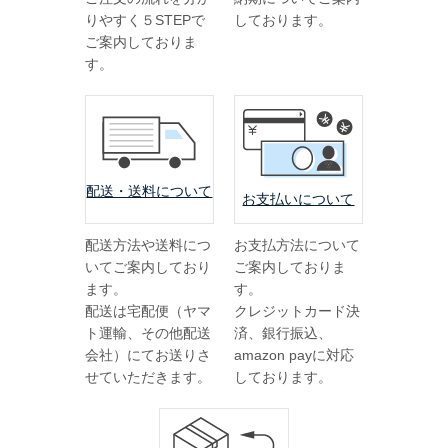
りやすく５STEPで
しております。
洋長形3号
ご案内しておりま
す。
洋長形3号窓付き
長形1号
長形2号
洋形2号タテ
配送・送料について
お支払いについて
長形4号
配送方法や送料につ
お支払方法について
長形4号窓付き
いてご案内しており
ご案内しておりま
洋形4号タテ
ます。
す。
配送は宅配便（ヤマ
クレジットカード決
洋形4号タテ窓付き
ト運輸、その他配送
済、銀行振込、
会社）にてお送りさ
amazon payに対応
洋形5号タテ
せていただきます。
しております。
長形6号
長形6号窓付き