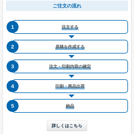
長形4号窓付き
洋形4号タテ
ご注文の流れ
W90 x H205 mm
W105 x H235 mm
B5三つ折りが入る
A4三つ折りが入る
グループサイト
注文する
レスタス
名入れカレンダー製作所
原稿を作成する
名入れタオル製作所
オリジナルうちわ製作所
注文・印刷内容の確定
印鑑・ゴム印製作所
洋形4号タテ窓付き
洋形5号タテ
印刷・商品出荷
お名前シール製作所
W105 x H235 mm
W95 x H217 mm
A4三つ折りが入る
A4四つ折りが入る
納品
長形6号
長形6号窓付き
W110 x H220 mm
W110 x H220 mm
詳しくはこちら
A4三つ折りが入る
A4三つ折りが入る