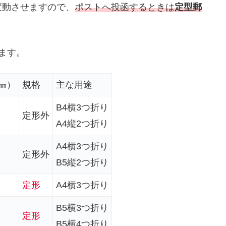
変動させますので、
ポストへ投函するときは
定型郵
ます。
㎜）
規格
主な用途
B4横3つ折り
定形外
A4縦2つ折り
A4横3つ折り
定形外
B5縦2つ折り
定形
A4横3つ折り
B5横3つ折り
定形
B5横4つ折り