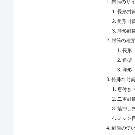
封筒のサ
長形封
角形封
洋形封
封筒の種
長形
角型
洋形
特殊な封
窓付き
二重封
箔押し
ミシン
封筒の使