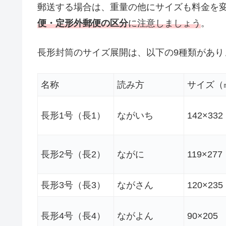
郵送する場合は、重量の他にサイズも料金を
便・定形外郵便の区分
に注意しましょう
。
長形封筒のサイズ展開は、以下の9種類があり
名称
読み方
サイズ（
長形1号（長1）
ながいち
142×332
長形2号（長2）
ながに
119×277
長形3号（長3）
ながさん
120×235
長形4号（長4）
ながよん
90×205