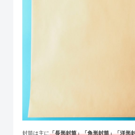
封筒は主に
「長形封筒」「角形封筒」「洋形