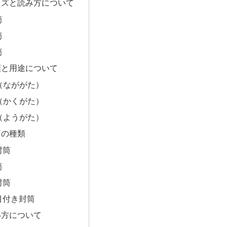
イズと読み方について
筒
筒
筒
類と用途について
（なががた）
（かくがた）
（ようがた）
筒の種類
封筒
筒
封筒
目付き封筒
い方について