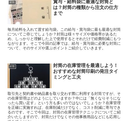
賞与・給料袋に最適な封筒と
封筒
は？封筒の種類から注文の仕方
まで
毎月給料を入れて渡す給与袋。この給与・賞与袋に最も最適な封筒
についてご存じでしょうか？封筒は様々サイズや価格帯があるた
め、しっかりと理解した上で使用するとそれだけで経費削減にもつ
ながります。そこで今回の記事では、給与・賞与袋に必要な封筒に
ついて、そのサイズや選ぶポイントご紹介していきます。
封筒の在庫管理を最適しよう！
封筒
おすすめな封筒印刷の発注タイ
ミングと工夫
取引先と契約書や納品書を取り交わす際に利用する封筒ですが、そ
の在庫管理はどのようにしていますか？中には「無くなりそうにな
ったら買い足す」という方も多いのではないでしょうか？在庫管理
を正確に実施すれば、在庫削減だけでなく、コスト削減に寄与でき
るのです。そこで今回は、封筒の在庫管理テクニックについてご紹
介いたしますので、封筒だけでなくその他事務用品などにも応用し
てみてください。