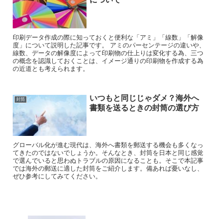
印刷データ作成の際に知っておくと便利な「アミ」「線数」「解像
度」について説明した記事です。 アミのパーセンテージの違いや、
線数、データの解像度によって印刷物の仕上りは変化する為、三つ
の概念を認識しておくことは、イメージ通りの印刷物を作成する為
の近道とも考えられます。
いつもと同じじゃダメ？海外へ
封筒
書類を送るときの封筒の選び方
グローバル化が進む現代は、海外へ書類を郵送する機会も多くなっ
てきたのではないでしょうか。そんなとき、封筒を日本と同じ感覚
で選んでいると思わぬトラブルの原因になることも。そこで本記事
では海外の郵送に適した封筒をご紹介します。備あれば憂いなし、
ぜひ参考にしてみてください。