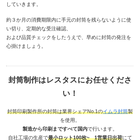
していきます。
約３か月の消費期限内に手元の封筒を残らないように使
い切り、定期的な受注確認、
および品質チェックをしたうえで、早めに封筒の発注を
心掛けましょう。
封筒制作はレスタスにお任せくださ
い！
封筒印刷製作所の封筒は業界シェアNo.1の
イムラ封筒
製
を使用。
製造から印刷まですべて国内
で行います。
自社工場の生産で
最小ロット100枚~ 1営業日出荷
にて