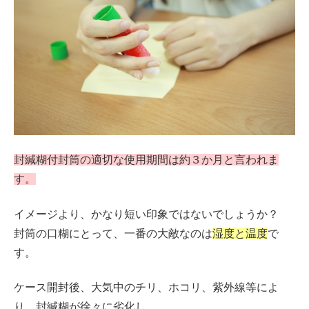
封緘糊付封筒の適切な使用期間は約３か月と言われま
す。
イメージより、かなり短い印象ではないでしょうか？
封筒の口糊にとって、一番の大敵なのは
湿度と温度
で
す。
ケース開封後、大気中のチリ、ホコリ、紫外線等によ
り、封緘糊が徐々に劣化し、