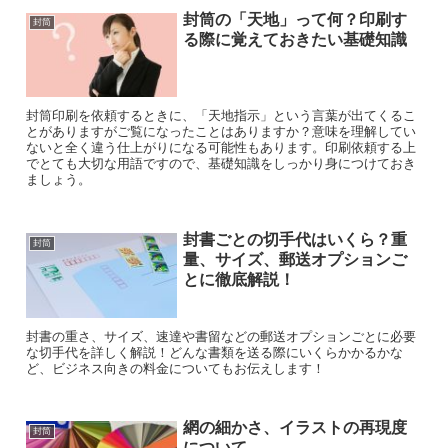
封筒の「天地」って何？印刷す
封筒
る際に覚えておきたい基礎知識
封筒印刷を依頼するときに、「天地指示」という言葉が出てくるこ
とがありますがご覧になったことはありますか？意味を理解してい
ないと全く違う仕上がりになる可能性もあります。印刷依頼する上
でとても大切な用語ですので、基礎知識をしっかり身につけておき
ましょう。
封書ごとの切手代はいくら？重
封筒
量、サイズ、郵送オプションご
とに徹底解説！
封書の重さ、サイズ、速達や書留などの郵送オプションごとに必要
な切手代を詳しく解説！どんな書類を送る際にいくらかかるかな
ど、ビジネス向きの料金についてもお伝えします！
網の細かさ、イラストの再現度
封筒
について