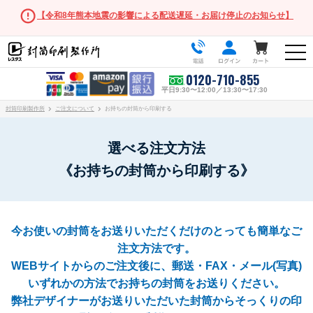
【令和8年熊本地震の影響による配送遅延・お届け停止のお知らせ】
0120-710-855
平日9:30〜12:00／13:30〜17:30
封筒印刷製作所
ご注文について
お持ちの封筒から印刷する
選べる注文方法
《お持ちの封筒から印刷する》
人気の封筒
長形3号
今お使いの封筒をお送りいただくだけのとっても簡単なご
角形2号
注文方法です。
長形・洋形サイズ
WEBサイトからのご注文後に、郵送・FAX・メール(写真)
いずれかの方法でお持ちの封筒をお送りください。
長形3号
弊社デザイナーがお送りいただいた封筒からそっくりの印
長形3号窓付き