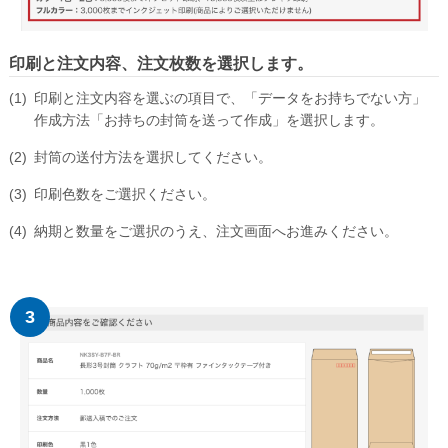
Illustrator入稿ガイド
Word・Excel入稿ガイド
印刷と注文内容、注文枚数を選択します。
封筒について
印刷と注文内容を選ぶの項目で、「データをお持ちでない方」
作成方法「お持ちの封筒を送って作成」を選択します。
印刷方法について
封筒の送付方法を選択してください。
印刷色について
印刷色数をご選択ください。
紙の種類について
納期と数量をご選択のうえ、注文画面へお進みください。
口糊加工について
サイズについて
窓つきについて
透けない封筒について
マチつき封筒について
貼り合わせについて