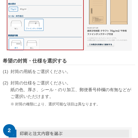
長形30号
長形40号
角形サイズ
角形0号
角形1号
希望の封筒・仕様を選択する
角形2号
封筒の用紙をご選択ください。
角形A4号
封筒の仕様をご選択ください。
角形3号
紙の色、厚さ、シール・のり加工、郵便番号枠欄の有無などが
角形4号
ご選択いただけます。
封筒の種類により、選択可能な項目は異なります。
角形5号
角形6号
角形7号