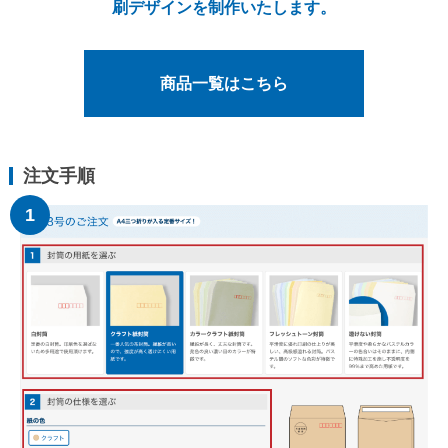
刷デザインを制作いたします。
洋長形3号
洋長形3号窓付き
商品一覧はこちら
長形1号
長形2号
注文手順
洋形2号タテ
長形4号
長形4号窓付き
洋形4号タテ
洋形4号タテ窓付き
洋形5号タテ
長形6号
長形6号窓付き