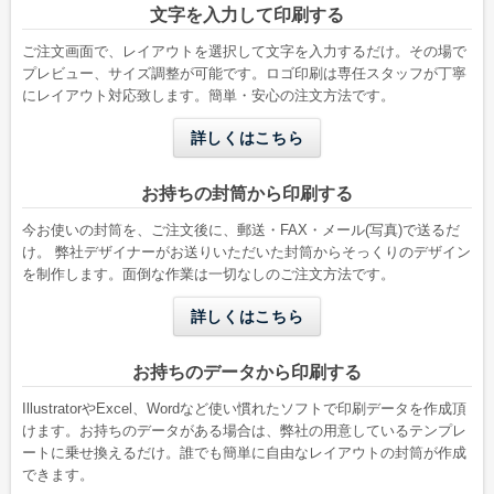
文字を入力して印刷する
W142 x H332 mm
W119 x H277 mm
A4縦二つ折りが入る
B5縦二つ折りが入る
ご注文画面で、レイアウトを選択して文字を入力するだけ。その場で
プレビュー、サイズ調整が可能です。ロゴ印刷は専任スタッフが丁寧
にレイアウト対応致します。簡単・安心の注文方法です。
詳しくはこちら
お持ちの封筒から印刷する
今お使いの封筒を、ご注文後に、郵送・FAX・メール(写真)で送るだ
け。 弊社デザイナーがお送りいただいた封筒からそっくりのデザイン
を制作します。面倒な作業は一切なしのご注文方法です。
洋形2号タテ
長形4号
詳しくはこちら
W162 x H114 mm
W90 x H205 mm
A6用紙が折らずに入る
B5三つ折りが入る
お持ちのデータから印刷する
IllustratorやExcel、Wordなど使い慣れたソフトで印刷データを作成頂
けます。お持ちのデータがある場合は、弊社の用意しているテンプレ
ートに乗せ換えるだけ。誰でも簡単に自由なレイアウトの封筒が作成
できます。