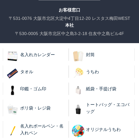
お客様窓口
〒531-0076 大阪市北区大淀中4丁目12-20 レスタス梅田WEST
本社
〒530-0005 大阪市北区中之島3-2-18 住友中之島ビル4F
名入れカレンダー
封筒
タオル
うちわ
印鑑・ゴム印
紙袋・手提げ袋
トートバッグ・エコバ
ポリ袋・レジ袋
ッグ
名入れボールペン・名
オリジナルうちわ
入れペン