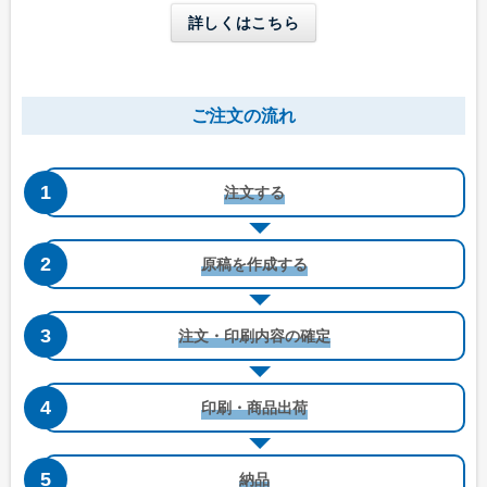
詳しくはこちら
長形4号窓付き
洋形4号タテ
ご注文の流れ
W90 x H205 mm
W105 x H235 mm
B5三つ折りが入る
A4三つ折りが入る
注文する
原稿を作成する
注文・印刷内容の確定
洋形4号タテ窓付き
洋形5号タテ
印刷・商品出荷
W105 x H235 mm
W95 x H217 mm
A4三つ折りが入る
A4四つ折りが入る
納品