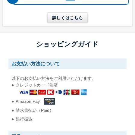
長形6号
長形6号窓付き
W110 x H220 mm
W110 x H220 mm
詳しくはこちら
A4三つ折りが入る
A4三つ折りが入る
長形30号
長形40号
ショッピングガイド
W92 x H235 mm
W90 x H225 mm
A5縦二つ折りが入る
A5縦二つ折りが入る
お支払い方法について
角形0号
角形1号
以下のお支払い方法をご利用いただけます。
W287 x H382 mm
W270 x H382 mm
クレジットカード決済
B4用紙が折らずに入る
B4用紙が折らずに入る
Amazon Pay
角形2号
角形A4号
請求書払い（Paid）
W240 x H332 mm
W228 x H312 mm
A4用紙が折らずに入る
A4用紙が折らずに入る
銀行振込
角形3号
角形4号