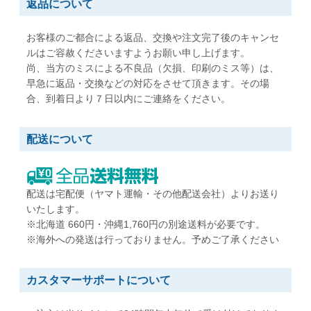
返品について
W216 x H277 mm
W197 x H267 mm
B5用紙が折らずに入る
A5用紙が折らずに入る
お客様のご都合による返品、交換や注文完了後のキャンセ
ルはご容赦くださいますようお願い申し上げます。
尚、当方のミスによる不良品（欠損、印刷のミス等）は、
角形5号
角形6号
早急に返品・交換などの対応をさせて頂きます。その場
W190 x H240 mm
W162 x H229 mm
合、到着日より７日以内にご連絡をください。
A5用紙が折らずに入る
A5用紙が折らずに入る
配送について
角形7号
角形20号
W142 x H205 mm
W229 x H324 mm
B6用紙が折らずに入る
A4用紙が折らずに入る
配送は宅配便（ヤマト運輸・その他配送会社）よりお送り
いたします。
※北海道 660円・沖縄1,760円の別途送料が必要です。
※海外への発送は行っておりません。予めご了承ください
カスタマーサポートについて