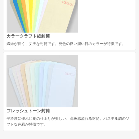
長形30号
長形40号
角形サイズ
カラークラフト紙封筒
角形0号
繊維が長く、丈夫な封筒です。発色の良い濃い目のカラーが特徴です。
角形1号
角形2号
角形A4号
角形3号
角形4号
角形5号
フレッシュトーン封筒
平滑度に優れ印刷の仕上りが美しい、高級感溢れる封筒。パステル調のソ
角形6号
フトな色彩が特徴です。
角形7号