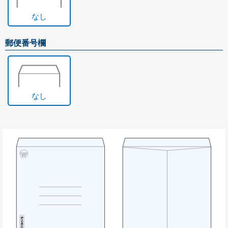
Illustrator入稿ガイド
なし
Word・Excel入稿ガイド
郵便番号欄
封筒について
印刷方法について
印刷色について
なし
紙の種類について
口糊加工について
サイズについて
窓つきについて
透けない封筒について
マチつき封筒について
貼り合わせについて