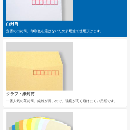
洋長形3号
洋長形3号窓付き
白封筒
長形1号
定番の白封筒。印刷色を選ばないため多用途で使用頂けます。
長形2号
洋形2号タテ
長形4号
長形4号窓付き
洋形4号タテ
洋形4号タテ窓付き
クラフト紙封筒
一番人気の茶封筒。繊維が長いので、強度が高く透けにくい用紙です。
洋形5号タテ
長形6号
長形6号窓付き