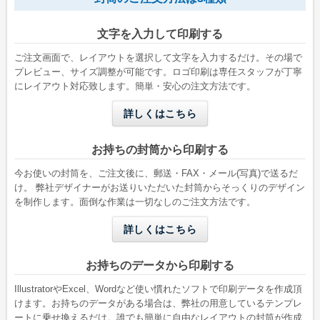
長形1号
長形2号
文字を入力して印刷する
W142 x H332 mm
W119 x H277 mm
A4縦二つ折りが入る
B5縦二つ折りが入る
ご注文画面で、レイアウトを選択して文字を入力するだけ。その場で
プレビュー、サイズ調整が可能です。ロゴ印刷は専任スタッフが丁寧
にレイアウト対応致します。簡単・安心の注文方法です。
詳しくはこちら
お持ちの封筒から印刷する
今お使いの封筒を、ご注文後に、郵送・FAX・メール(写真)で送るだ
け。 弊社デザイナーがお送りいただいた封筒からそっくりのデザイン
を制作します。面倒な作業は一切なしのご注文方法です。
洋形2号タテ
長形4号
詳しくはこちら
W162 x H114 mm
W90 x H205 mm
A6用紙が折らずに入る
B5三つ折りが入る
お持ちのデータから印刷する
IllustratorやExcel、Wordなど使い慣れたソフトで印刷データを作成頂
けます。お持ちのデータがある場合は、弊社の用意しているテンプレ
ートに乗せ換えるだけ。誰でも簡単に自由なレイアウトの封筒が作成