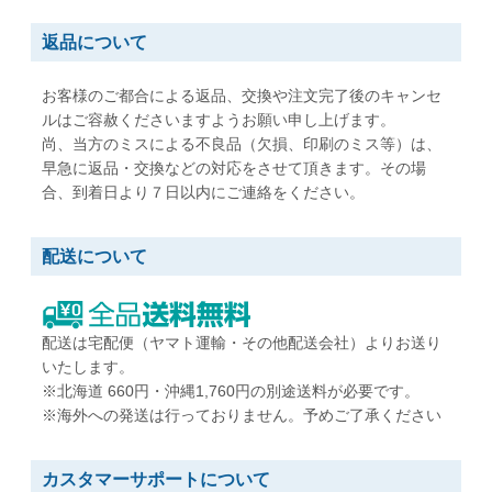
角形3号
角形4号
返品について
W216 x H277 mm
W197 x H267 mm
B5用紙が折らずに入る
A5用紙が折らずに入る
お客様のご都合による返品、交換や注文完了後のキャンセ
ルはご容赦くださいますようお願い申し上げます。
尚、当方のミスによる不良品（欠損、印刷のミス等）は、
角形5号
角形6号
早急に返品・交換などの対応をさせて頂きます。その場
W190 x H240 mm
W162 x H229 mm
合、到着日より７日以内にご連絡をください。
A5用紙が折らずに入る
A5用紙が折らずに入る
配送について
角形7号
角形20号
W142 x H205 mm
W229 x H324 mm
B6用紙が折らずに入る
A4用紙が折らずに入る
配送は宅配便（ヤマト運輸・その他配送会社）よりお送り
いたします。
※北海道 660円・沖縄1,760円の別途送料が必要です。
※海外への発送は行っておりません。予めご了承ください
カスタマーサポートについて