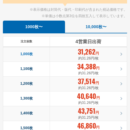
※表示価格は封筒代・版代・印刷代が含まれた税込価格です。
※単価は小数点第3位を四捨五入して表示しています。
1000枚〜
10,000枚〜
4営業日出荷
注文枚数
31,262
円
1,000枚
約31.26円/枚
34,388
円
1,100枚
約31.26円/枚
37,514
円
1,200枚
約31.26円/枚
40,640
円
1,300枚
約31.26円/枚
43,751
円
1,400枚
約31.25円/枚
46,860
円
1,500枚