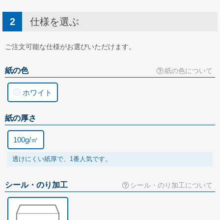
角形20号
仕様を選ぶ
お問い合わせ
お問い合わせ
ご注文可能な仕様がお選びいただけます。
無料サンプル請求
紙の色
紙の色について
見積請求
ホワイト
選べる注文方法
文字を入力して印刷する
紙の厚さ
お持ちのデータから印刷する
100g/㎡
お持ちの封筒から印刷する
透けにくい紙厚で、1番人気です。
印刷せずに注文する
シール・のり加工
シール・のり加工について
データ入稿ガイド
テンプレートダウンロード