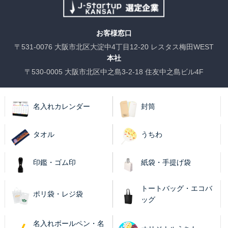
お客様窓口
〒531-0076 大阪市北区大淀中4丁目12-20 レスタス梅田WEST
本社
〒530-0005 大阪市北区中之島3-2-18 住友中之島ビル4F
名入れカレンダー
封筒
タオル
うちわ
印鑑・ゴム印
紙袋・手提げ袋
トートバッグ・エコバ
ポリ袋・レジ袋
ッグ
名入れボールペン・名