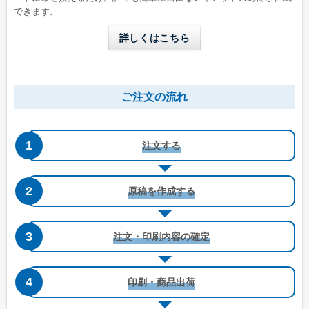
できます。
詳しくはこちら
長形4号窓付き
洋形4号タテ
ご注文の流れ
W90 x H205 mm
W105 x H235 mm
B5三つ折りが入る
A4三つ折りが入る
注文する
原稿を作成する
注文・印刷内容の確定
洋形4号タテ窓付き
洋形5号タテ
印刷・商品出荷
W105 x H235 mm
W95 x H217 mm