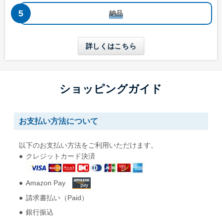
A4三つ折りが入る
A4四つ折りが入る
納品
長形6号
長形6号窓付き
W110 x H220 mm
W110 x H220 mm
詳しくはこちら
A4三つ折りが入る
A4三つ折りが入る
長形30号
長形40号
ショッピングガイド
W92 x H235 mm
W90 x H225 mm
A5縦二つ折りが入る
A5縦二つ折りが入る
お支払い方法について
角形0号
角形1号
以下のお支払い方法をご利用いただけます。
W287 x H382 mm
W270 x H382 mm
クレジットカード決済
B4用紙が折らずに入る
B4用紙が折らずに入る
Amazon Pay
角形2号
角形A4号
請求書払い（Paid）
W240 x H332 mm
W228 x H312 mm
A4用紙が折らずに入る
A4用紙が折らずに入る
銀行振込