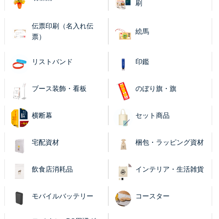
刷
伝票印刷（名入れ伝
絵馬
票）
リストバンド
印鑑
ブース装飾・看板
のぼり旗・旗
横断幕
セット商品
宅配資材
梱包・ラッピング資材
飲食店消耗品
インテリア・生活雑貨
モバイルバッテリー
コースター