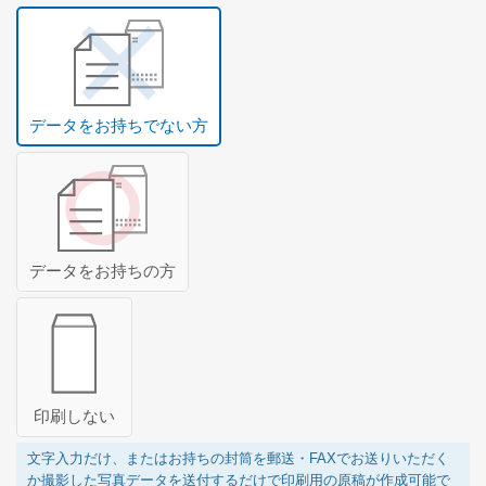
グループサイト
レスタス
データをお持ちでない方
名入れカレンダー製作所
名入れタオル製作所
オリジナルうちわ製作所
データをお持ちの方
印鑑・ゴム印製作所
お名前シール製作所
印刷しない
文字入力だけ、またはお持ちの封筒を郵送・FAXでお送りいただく
か撮影した写真データを送付するだけで印刷用の原稿が作成可能で