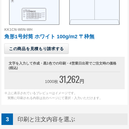
無料サンプル請求について
長形3号封筒の特徴
角形2号封筒の特徴
KK1CN-W0N-WH
ご注文について
角形1号封筒 ホワイト 100g/m2 〒枠無
ご注文の流れ
この商品を見積もり請求する
納期について
文字を入力して作成・黒1色での印刷・4営業日出荷でご注文時の価格
配送・送料について
(税込)
31,262
お支払い方法について
円
1000枚
キャンセル・返品・交換について
※上に表示されているプレビューはイメージです。
よくある質問
実際に印刷される内容は次のページにて選択・入力いただけます。
印刷と注文内容を選ぶ