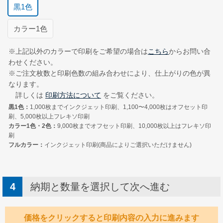
写真で送る
黒1色
FAXで送る
郵送で送る
お持ちの封筒の写真を登録してください。
カラー1色
Illustrator形式
ExcelまたはWord形式
※上記以外のカラーで印刷をご希望の場合は
こちら
からお問い合
わせください。
※ご注文枚数と印刷色数の組み合わせにより、仕上がりの色が異
なります。
詳しくは
印刷方法について
をご覧ください。
黒1色：
1,000枚までインクジェット印刷、1,100〜4,000枚はオフセット印
刷、5,000枚以上フレキソ印刷
カラー1色・2色：
9,000枚までオフセット印刷、10,000枚以上はフレキソ印
刷
フルカラー：
インクジェット印刷(商品によりご選択いただけません)
納期と数量を選択して次へ進む
価格をクリックすると印刷内容の入力に進みます