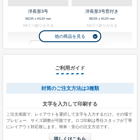
洋長形3号
洋長形3号窓付き
W235 x H120 mm
W235 x H120 mm
A4三つ折りが入る
A4三つ折りが入る
ご利用ガイド
封筒のご注文方法は3種類
長形1号
長形2号
文字を入力して印刷する
W142 x H332 mm
W119 x H277 mm
A4縦二つ折りが入る
B5縦二つ折りが入る
ご注文画面で、レイアウトを選択して文字を入力するだけ。その場で
プレビュー、サイズ調整が可能です。ロゴ印刷は専任スタッフが丁寧
にレイアウト対応致します。簡単・安心の注文方法です。
詳しくはこちら