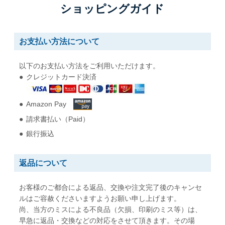
ショッピングガイド
B5用紙が折らずに入る
A5用紙が折らずに入る
角形5号
角形6号
お支払い方法について
W190 x H240 mm
W162 x H229 mm
A5用紙が折らずに入る
A5用紙が折らずに入る
以下のお支払い方法をご利用いただけます。
クレジットカード決済
角形7号
角形20号
W142 x H205 mm
W229 x H324 mm
Amazon Pay
B6用紙が折らずに入る
A4用紙が折らずに入る
請求書払い（Paid）
銀行振込
返品について
お客様のご都合による返品、交換や注文完了後のキャンセ
ルはご容赦くださいますようお願い申し上げます。
尚、当方のミスによる不良品（欠損、印刷のミス等）は、
早急に返品・交換などの対応をさせて頂きます。その場