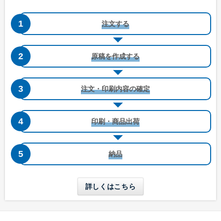
長形6号
長形6号窓付き
W110 x H220 mm
W110 x H220 mm
注文する
A4三つ折りが入る
A4三つ折りが入る
長形30号
長形40号
原稿を作成する
W92 x H235 mm
W90 x H225 mm
A5縦二つ折りが入る
A5縦二つ折りが入る
注文・印刷内容の確定
角形0号
角形1号
W287 x H382 mm
W270 x H382 mm
印刷・商品出荷
B4用紙が折らずに入る
B4用紙が折らずに入る
納品
角形2号
角形A4号
W240 x H332 mm
W228 x H312 mm
A4用紙が折らずに入る
A4用紙が折らずに入る
詳しくはこちら
角形3号
角形4号
W216 x H277 mm
W197 x H267 mm