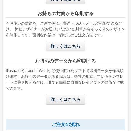
お持ちの封筒から印刷する
今お使いの封筒を、ご注文後に、郵送・FAX・メール(写真)で送るだ
け。 弊社デザイナーがお送りいただいた封筒からそっくりのデザイン
を制作します。面倒な作業は一切なしのご注文方法です。
洋形2号タテ
長形4号
詳しくはこちら
W162 x H114 mm
W90 x H205 mm
A6用紙が折らずに入る
B5三つ折りが入る
お持ちのデータから印刷する
IllustratorやExcel、Wordなど使い慣れたソフトで印刷データを作成頂
長形4号窓付き
洋形4号タテ
けます。お持ちのデータがある場合は、弊社の用意しているテンプレ
W90 x H205 mm
W105 x H235 mm
ートに乗せ換えるだけ。誰でも簡単に自由なレイアウトの封筒が作成
B5三つ折りが入る
A4三つ折りが入る
できます。
詳しくはこちら
洋形4号タテ窓付き
洋形5号タテ
W105 x H235 mm
W95 x H217 mm
A4三つ折りが入る
A4四つ折りが入る
ご注文の流れ