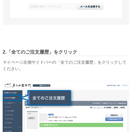
長形30号
長形40号
角形サイズ
角形0号
角形1号
2.「全てのご注文履歴」をクリック
角形2号
マイページ左側サイドバーの「全てのご注文履歴」をクリックして
ください。
角形A4号
角形3号
角形4号
角形5号
角形6号
角形7号