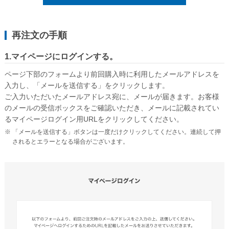
洋長形3号
再注文の手順
洋長形3号窓付き
長形1号
1.マイページにログインする。
長形2号
ページ下部のフォームより前回購入時に利用したメールアドレスを
入力し、「メールを送信する」をクリックします。
洋形2号タテ
ご入力いただいたメールアドレス宛に、メールが届きます。お客様
のメールの受信ボックスをご確認いただき、メールに記載されてい
長形4号
るマイページログイン用URLをクリックしてください。
長形4号窓付き
「メールを送信する」ボタンは一度だけクリックしてください。連続して押
されるとエラーとなる場合がございます。
洋形4号タテ
洋形4号タテ窓付き
洋形5号タテ
長形6号
長形6号窓付き