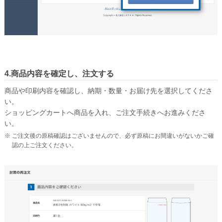
Illustrator入稿ガイド
Word・Excel入稿ガイド
封筒について
印刷方法について
4.商品内容を確定し、注文する
印刷色について
商品や印刷内容を確認し、納期・数量・お届け先を選択してくださ
紙の種類について
い。
ショッピングカートへ商品を入れ、ご注文手続きへお進みくださ
口糊加工について
い。
サイズについて
ご注文後の原稿確認はございませんので、必ず原稿にお間違いがないかご確
認の上ご注文ください。
窓つきについて
透けない封筒について
マチつき封筒について
貼り合わせについて