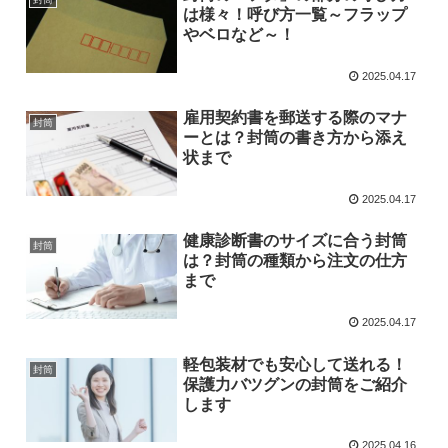
は様々！呼び方一覧～フラップ
やベロなど～！
2025.04.17
雇用契約書を郵送する際のマナ
封筒
ーとは？封筒の書き方から添え
状まで
2025.04.17
健康診断書のサイズに合う封筒
封筒
は？封筒の種類から注文の仕方
まで
2025.04.17
軽包装材でも安心して送れる！
封筒
保護力バツグンの封筒をご紹介
します
2025.04.16