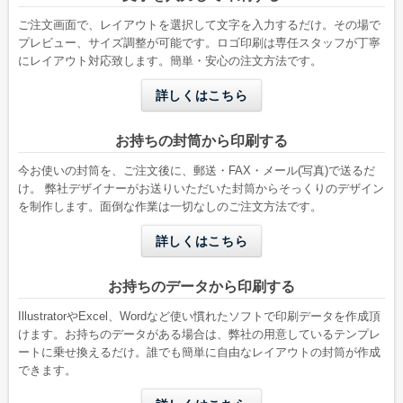
A4縦二つ折りが入る
B5縦二つ折りが入る
ご注文画面で、レイアウトを選択して文字を入力するだけ。その場で
プレビュー、サイズ調整が可能です。ロゴ印刷は専任スタッフが丁寧
にレイアウト対応致します。簡単・安心の注文方法です。
詳しくはこちら
お持ちの封筒から印刷する
今お使いの封筒を、ご注文後に、郵送・FAX・メール(写真)で送るだ
け。 弊社デザイナーがお送りいただいた封筒からそっくりのデザイン
を制作します。面倒な作業は一切なしのご注文方法です。
洋形2号タテ
長形4号
詳しくはこちら
W162 x H114 mm
W90 x H205 mm
A6用紙が折らずに入る
B5三つ折りが入る
お持ちのデータから印刷する
IllustratorやExcel、Wordなど使い慣れたソフトで印刷データを作成頂
けます。お持ちのデータがある場合は、弊社の用意しているテンプレ
ートに乗せ換えるだけ。誰でも簡単に自由なレイアウトの封筒が作成
できます。