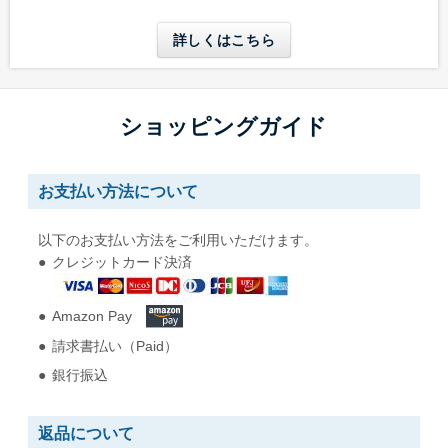
長形6号
長形6号窓付き
W110 x H220 mm
W110 x H220 mm
詳しくはこちら
A4三つ折りが入る
A4三つ折りが入る
長形30号
長形40号
ショッピングガイド
W92 x H235 mm
W90 x H225 mm
A5縦二つ折りが入る
A5縦二つ折りが入る
お支払い方法について
角形0号
角形1号
以下のお支払い方法をご利用いただけます。
W287 x H382 mm
W270 x H382 mm
クレジットカード決済
B4用紙が折らずに入る
B4用紙が折らずに入る
Amazon Pay
角形2号
角形A4号
請求書払い（Paid）
W240 x H332 mm
W228 x H312 mm
A4用紙が折らずに入る
A4用紙が折らずに入る
銀行振込
角形3号
角形4号
返品について