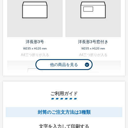
洋長形3号
洋長形3号窓付き
W235 x H120 mm
W235 x H120 mm
A4三つ折りが入る
A4三つ折りが入る
ご利用ガイド
封筒のご注文方法は3種類
長形1号
長形2号
文字を入力して印刷する
W142 x H332 mm
W119 x H277 mm