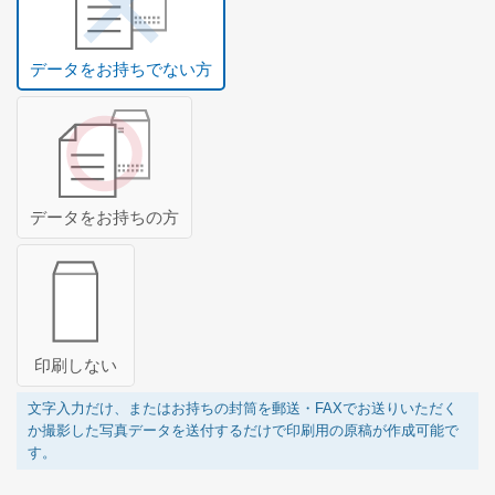
無料サンプル請求について
長形3号封筒の特徴
データをお持ちでない方
角形2号封筒の特徴
ご注文について
ご注文の流れ
納期について
データをお持ちの方
配送・送料について
お支払い方法について
キャンセル・返品・交換について
印刷しない
よくある質問
文字入力だけ、またはお持ちの封筒を郵送・FAXでお送りいただく
か撮影した写真データを送付するだけで印刷用の原稿が作成可能で
す。