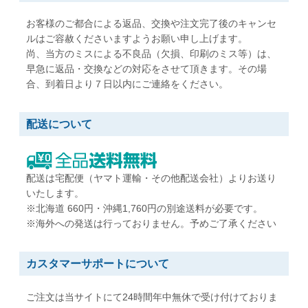
W216 x H277 mm
W197 x H267 mm
B5用紙が折らずに入る
A5用紙が折らずに入る
お客様のご都合による返品、交換や注文完了後のキャンセ
ルはご容赦くださいますようお願い申し上げます。
尚、当方のミスによる不良品（欠損、印刷のミス等）は、
角形5号
角形6号
早急に返品・交換などの対応をさせて頂きます。その場
W190 x H240 mm
W162 x H229 mm
合、到着日より７日以内にご連絡をください。
A5用紙が折らずに入る
A5用紙が折らずに入る
配送について
角形7号
角形20号
W142 x H205 mm
W229 x H324 mm
B6用紙が折らずに入る
A4用紙が折らずに入る
配送は宅配便（ヤマト運輸・その他配送会社）よりお送り
いたします。
※北海道 660円・沖縄1,760円の別途送料が必要です。
※海外への発送は行っておりません。予めご了承ください
カスタマーサポートについて
ご注文は当サイトにて24時間年中無休で受け付けておりま