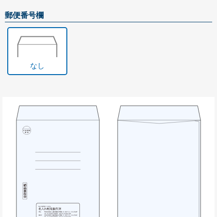
角形20号
郵便番号欄
お問い合わせ
お問い合わせ
無料サンプル請求
なし
見積請求
選べる注文方法
文字を入力して印刷する
お持ちのデータから印刷する
お持ちの封筒から印刷する
印刷せずに注文する
データ入稿ガイド
テンプレートダウンロード