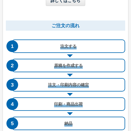
詳しくはこちら
長形4号窓付き
洋形4号タテ
ご注文の流れ
W90 x H205 mm
W105 x H235 mm
B5三つ折りが入る
A4三つ折りが入る
注文する
原稿を作成する
注文・印刷内容の確定
洋形4号タテ窓付き
洋形5号タテ
印刷・商品出荷
W105 x H235 mm
W95 x H217 mm
A4三つ折りが入る
A4四つ折りが入る
納品