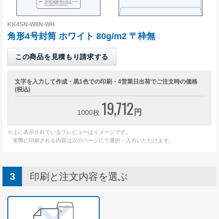
Illustrator入稿ガイド
Word・Excel入稿ガイド
KK4SN-W8N-WH
角形4号封筒 ホワイト 80g/m2 〒枠無
封筒について
この商品を見積もり請求する
印刷方法について
印刷色について
文字を入力して作成・黒1色での印刷・4営業日出荷でご注文時の価格
(税込)
紙の種類について
19,712
円
1000枚
口糊加工について
※上に表示されているプレビューはイメージです。
サイズについて
実際に印刷される内容は次のページにて選択・入力いただけます。
窓つきについて
透けない封筒について
印刷と注文内容を選ぶ
マチつき封筒について
貼り合わせについて