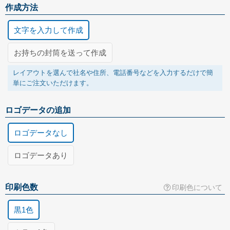
作成方法
文字を入力して作成
グループサイト
お持ちの封筒を送って作成
レスタス
レイアウトを選んで社名や住所、電話番号などを入力するだけで簡
名入れカレンダー製作所
単にご注文いただけます。
名入れタオル製作所
ロゴデータの追加
オリジナルうちわ製作所
印鑑・ゴム印製作所
ロゴデータなし
お名前シール製作所
ロゴデータあり
お客様がお持ちのロゴマークのデータを追加します。(+3,000円)
封筒の送付方法
印刷用データの種類
印刷色数
印刷色について
写真で送る
黒1色
FAXで送る
郵送で送る
お持ちの封筒の写真を登録してください。