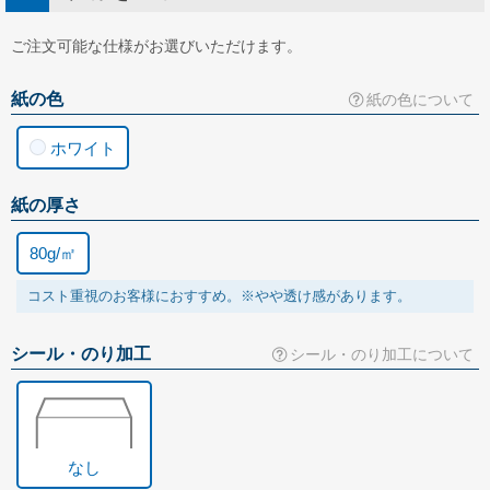
長形30号
ご注文可能な仕様がお選びいただけます。
長形40号
紙の色
紙の色について
角形サイズ
角形0号
ホワイト
角形1号
紙の厚さ
角形2号
80g/㎡
角形A4号
コスト重視のお客様におすすめ。※やや透け感があります。
角形3号
角形4号
シール・のり加工
シール・のり加工について
角形5号
角形6号
角形7号
なし