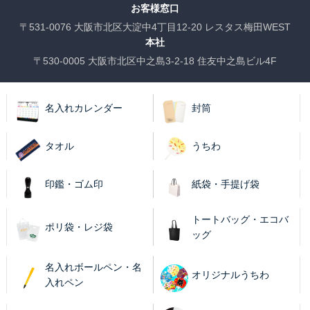
お客様窓口
〒531-0076 大阪市北区大淀中4丁目12-20 レスタス梅田WEST
本社
〒530-0005 大阪市北区中之島3-2-18 住友中之島ビル4F
名入れカレンダー
封筒
タオル
うちわ
印鑑・ゴム印
紙袋・手提げ袋
トートバッグ・エコバ
ポリ袋・レジ袋
ッグ
名入れボールペン・名
オリジナルうちわ
入れペン