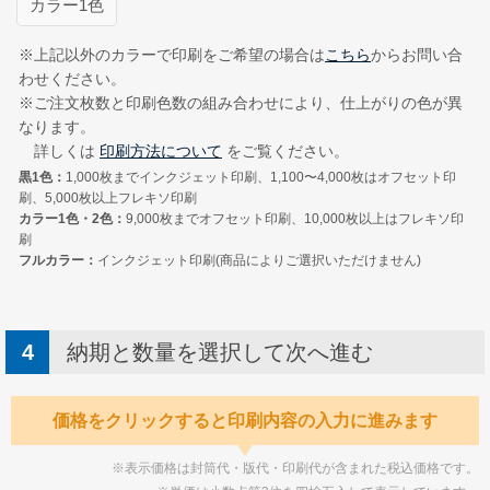
カラー1色
Illustrator形式
ExcelまたはWord形式
※上記以外のカラーで印刷をご希望の場合は
こちら
からお問い合
わせください。
※ご注文枚数と印刷色数の組み合わせにより、仕上がりの色が異
なります。
詳しくは
印刷方法について
をご覧ください。
黒1色：
1,000枚までインクジェット印刷、1,100〜4,000枚はオフセット印
刷、5,000枚以上フレキソ印刷
カラー1色・2色：
9,000枚までオフセット印刷、10,000枚以上はフレキソ印
刷
フルカラー：
インクジェット印刷(商品によりご選択いただけません)
納期と数量を選択して次へ進む
価格をクリックすると印刷内容の入力に進みます
※表示価格は封筒代・版代・印刷代が含まれた税込価格です。