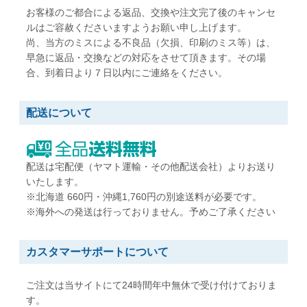
お客様のご都合による返品、交換や注文完了後のキャンセ
W92 x H235 mm
W90 x H225 mm
ルはご容赦くださいますようお願い申し上げます。
A5縦二つ折りが入る
A5縦二つ折りが入る
尚、当方のミスによる不良品（欠損、印刷のミス等）は、
早急に返品・交換などの対応をさせて頂きます。その場
合、到着日より７日以内にご連絡をください。
配送について
配送は宅配便（ヤマト運輸・その他配送会社）よりお送り
いたします。
角形0号
角形1号
※北海道 660円・沖縄1,760円の別途送料が必要です。
W287 x H382 mm
W270 x H382 mm
※海外への発送は行っておりません。予めご了承ください
B4用紙が折らずに入る
B4用紙が折らずに入る
カスタマーサポートについて
ご注文は当サイトにて24時間年中無休で受け付けておりま
す。