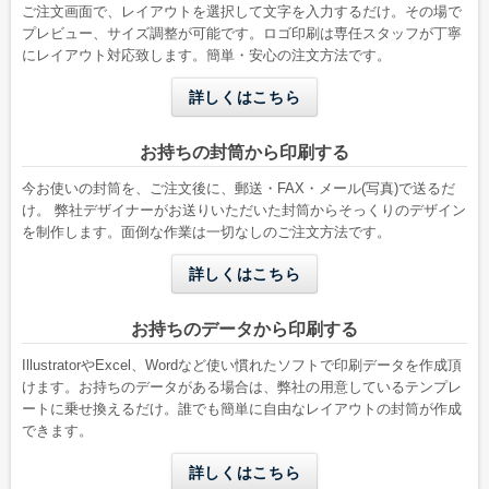
A4縦二つ折りが入る
B5縦二つ折りが入る
ご注文画面で、レイアウトを選択して文字を入力するだけ。その場で
プレビュー、サイズ調整が可能です。ロゴ印刷は専任スタッフが丁寧
にレイアウト対応致します。簡単・安心の注文方法です。
詳しくはこちら
お持ちの封筒から印刷する
今お使いの封筒を、ご注文後に、郵送・FAX・メール(写真)で送るだ
け。 弊社デザイナーがお送りいただいた封筒からそっくりのデザイン
を制作します。面倒な作業は一切なしのご注文方法です。
洋形2号タテ
長形4号
詳しくはこちら
W162 x H114 mm
W90 x H205 mm
A6用紙が折らずに入る
B5三つ折りが入る
お持ちのデータから印刷する
IllustratorやExcel、Wordなど使い慣れたソフトで印刷データを作成頂
けます。お持ちのデータがある場合は、弊社の用意しているテンプレ
ートに乗せ換えるだけ。誰でも簡単に自由なレイアウトの封筒が作成
できます。
詳しくはこちら