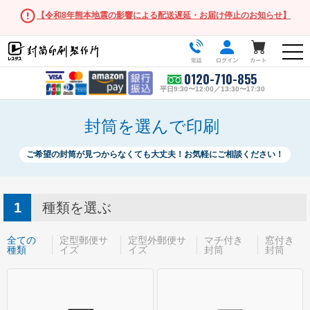
【令和8年熊本地震の影響による配送遅延・お届け停止のお知らせ】
0120-710-855
平日9:30〜12:00／13:30〜17:30
封筒を選んで印刷
ご希望の封筒が見つからなくても大丈夫！お気軽にご相談ください！
人気の封筒
長形3号
種類を選ぶ
角形2号
全ての
定型郵便サ
定型外郵便サ
マチ付き
窓付き
種類
イズ
イズ
封筒
封筒
長形・洋形サイズ
長形3号
長形3号窓付き