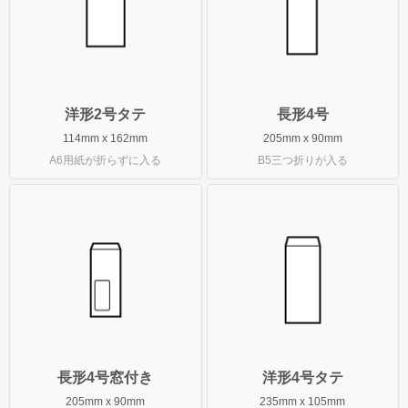
角形20号
お問い合わせ
お問い合わせ
無料サンプル請求
洋形2号タテ
長形4号
114mm x 162mm
205mm x 90mm
見積請求
A6用紙が折らずに入る
B5三つ折りが入る
選べる注文方法
文字を入力して印刷する
お持ちのデータから印刷する
お持ちの封筒から印刷する
印刷せずに注文する
データ入稿ガイド
長形4号窓付き
洋形4号タテ
テンプレートダウンロード
205mm x 90mm
235mm x 105mm