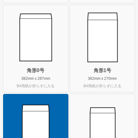
グループサイト
レスタス
名入れカレンダー製作所
名入れタオル製作所
オリジナルうちわ製作所
角形0号
角形1号
印鑑・ゴム印製作所
382mm x 287mm
382mm x 270mm
B4用紙が折らずに入る
B4用紙が折らずに入る
お名前シール製作所