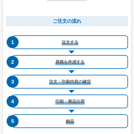
長形4号窓付き
洋形4号タテ
ご注文の流れ
W90 x H205 mm
W105 x H235 mm
B5三つ折りが入る
A4三つ折りが入る
注文する
原稿を作成する
注文・印刷内容の確定
洋形4号タテ窓付き
洋形5号タテ
印刷・商品出荷
W105 x H235 mm
W95 x H217 mm
A4三つ折りが入る
A4四つ折りが入る
納品