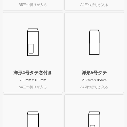
Illustrator入稿ガイド
B5三つ折りが入る
A4三つ折りが入る
Word・Excel入稿ガイド
封筒について
印刷方法について
印刷色について
紙の種類について
口糊加工について
洋形4号タテ窓付き
洋形5号タテ
サイズについて
235mm x 105mm
217mm x 95mm
A4三つ折りが入る
A4四つ折りが入る
窓つきについて
透けない封筒について
マチつき封筒について
貼り合わせについて