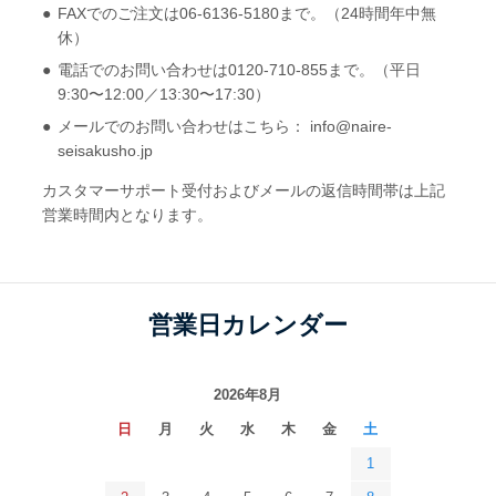
FAXでのご注文は06-6136-5180まで。（24時間年中無
休）
電話でのお問い合わせは0120-710-855まで。（平日
9:30〜12:00／13:30〜17:30）
角形2号
角形A4号
メールでのお問い合わせはこちら： info@naire-
W240 x H332 mm
W228 x H312 mm
seisakusho.jp
A4用紙が折らずに入る
A4用紙が折らずに入る
カスタマーサポート受付およびメールの返信時間帯は上記
営業時間内となります。
営業日カレンダー
2026年8月
角形3号
角形4号
日
月
火
水
木
金
土
W216 x H277 mm
W197 x H267 mm
1
B5用紙が折らずに入る
A5用紙が折らずに入る