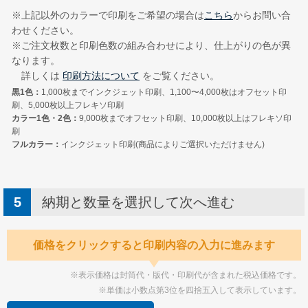
※上記以外のカラーで印刷をご希望の場合は
こちら
からお問い合
わせください。
※ご注文枚数と印刷色数の組み合わせにより、仕上がりの色が異
なります。
詳しくは
印刷方法について
をご覧ください。
黒1色：
1,000枚までインクジェット印刷、1,100〜4,000枚はオフセット印
刷、5,000枚以上フレキソ印刷
カラー1色・2色：
9,000枚までオフセット印刷、10,000枚以上はフレキソ印
刷
フルカラー：
インクジェット印刷(商品によりご選択いただけません)
納期と数量を選択して次へ進む
価格をクリックすると印刷内容の入力に進みます
※表示価格は封筒代・版代・印刷代が含まれた税込価格です。
※単価は小数点第3位を四捨五入して表示しています。