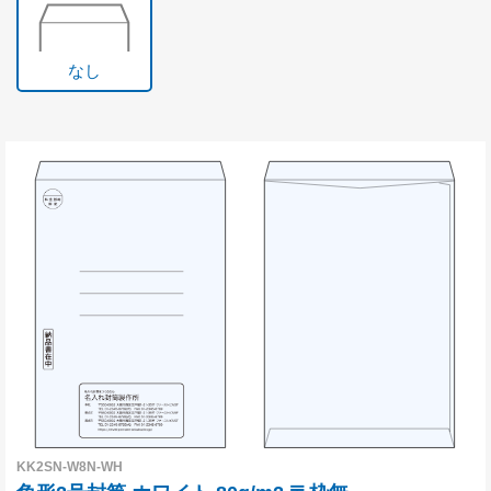
なし
KK2SN-W8N-WH