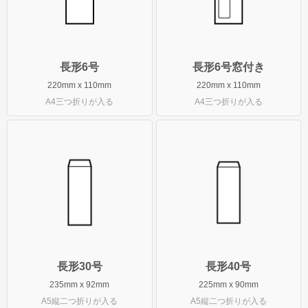
無料サンプル請求について
長形3号封筒の特徴
角形2号封筒の特徴
長形6号
長形6号窓付き
ご注文について
220mm x 110mm
220mm x 110mm
A4三つ折りが入る
A4三つ折りが入る
ご注文の流れ
納期について
配送・送料について
お支払い方法について
キャンセル・返品・交換について
よくある質問
長形30号
長形40号
235mm x 92mm
225mm x 90mm
A5縦二つ折りが入る
A5縦二つ折りが入る