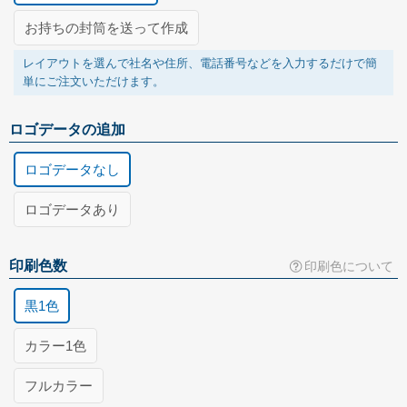
お持ちの封筒を送って作成
レイアウトを選んで社名や住所、電話番号などを入力するだけで簡
単にご注文いただけます。
ロゴデータの追加
ロゴデータなし
ロゴデータあり
お客様がお持ちのロゴマークのデータを追加します。(+3,000円)
封筒の送付方法
印刷用データの種類
印刷色数
印刷色について
写真で送る
黒1色
FAXで送る
郵送で送る
お持ちの封筒の写真を登録してください。
カラー1色
Illustrator形式
ExcelまたはWord形式
フルカラー