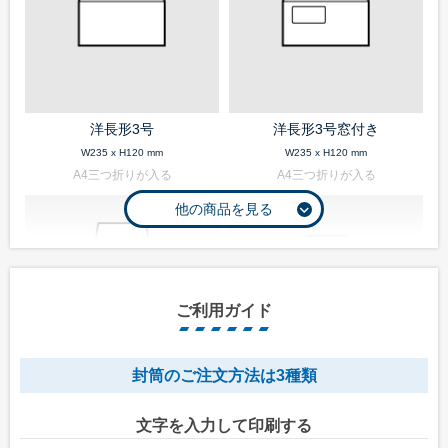
洋長形3号
洋長形3号窓付き
W235 x H120 mm
W235 x H120 mm
A4三つ折りが入る
A4三つ折りが入る
ご利用ガイド
封筒のご注文方法は3種類
長形1号
長形2号
文字を入力して印刷する
W142 x H332 mm
W119 x H277 mm