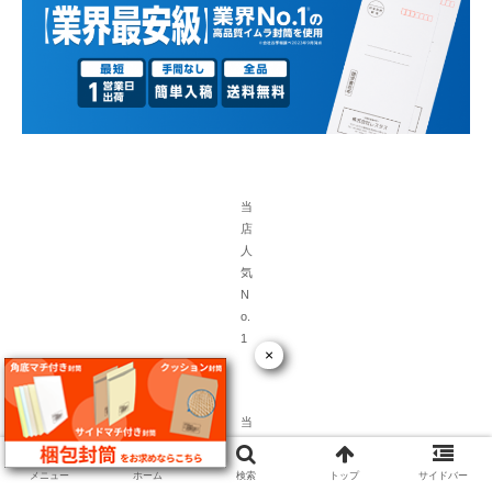
当
店
人
気
N
o.
1
×
当
店
人
メニュー
ホーム
検索
トップ
サイドバー
気