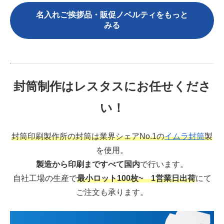
名入れご挨拶品・販促ノベルティをもっと
みる
封筒制作はレスタスにお任せくださ
い！
封筒印刷製作所の封筒は業界シェアNo.1の
イムラ封筒
製
を使用。
製造から印刷まですべて国内
で行います。
自社工場の生産で
最小ロット100枚~ 1営業日出荷
にて
ご注文も承ります。