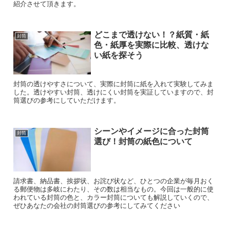
紹介させて頂きます。
どこまで透けない！？紙質・紙
封筒
色・紙厚を実際に比較、透けな
い紙を探そう
封筒の透けやすさについて、実際に封筒に紙を入れて実験してみま
した。透けやすい封筒、透けにくい封筒を実証していますので、封
筒選びの参考にしていただけます。
シーンやイメージに合った封筒
封筒
選び！封筒の紙色について
請求書、納品書、挨拶状、お詫び状など、ひとつの企業が毎月おく
る郵便物は多岐にわたり、その数は相当なもの。今回は一般的に使
われている封筒の色と、カラー封筒についても解説していくので、
ぜひあなたの会社の封筒選びの参考にしてみてください