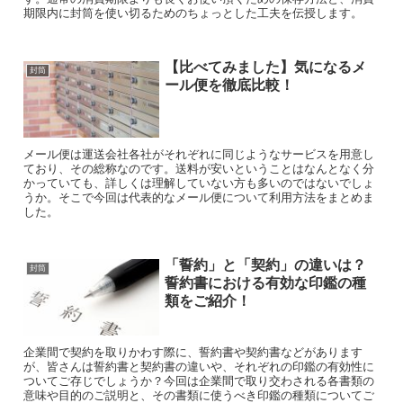
期限内に封筒を使い切るためのちょっとした工夫を伝授します。
【比べてみました】気になるメ
封筒
ール便を徹底比較！
メール便は運送会社各社がそれぞれに同じようなサービスを用意し
ており、その総称なのです。送料が安いということはなんとなく分
かっていても、詳しくは理解していない方も多いのではないでしょ
うか。そこで今回は代表的なメール便について利用方法をまとめま
した。
「誓約」と「契約」の違いは？
封筒
誓約書における有効な印鑑の種
類をご紹介！
企業間で契約を取りかわす際に、誓約書や契約書などがあります
が、皆さんは誓約書と契約書の違いや、それぞれの印鑑の有効性に
ついてご存じでしょうか？今回は企業間で取り交わされる各書類の
意味や目的のご説明と、その書類に使うべき印鑑の種類についてご