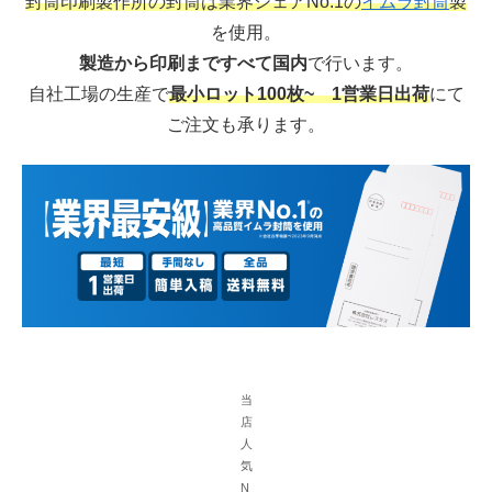
封筒印刷製作所の封筒は業界シェアNo.1の
イムラ封筒
製
を使用。
製造から印刷まですべて国内
で行います。
自社工場の生産で
最小ロット100枚~ 1営業日出荷
にて
ご注文も承ります。
当
店
人
気
N