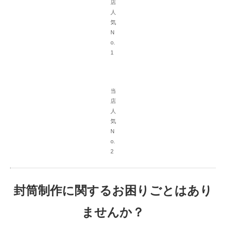
店
人
気
N
o.
1
当
店
人
気
N
o.
2
封筒制作に関するお困りごとはあり
ませんか？