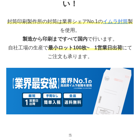
い！
封筒印刷製作所の封筒は業界シェアNo.1の
イムラ封筒
製
を使用。
製造から印刷まですべて国内
で行います。
自社工場の生産で
最小ロット100枚~ 1営業日出荷
にて
ご注文も承ります。
当