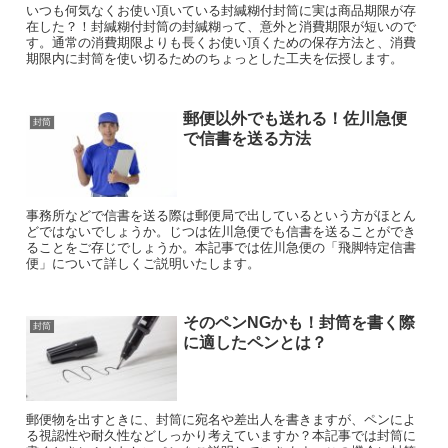
いつも何気なくお使い頂いている封緘糊付封筒に実は商品期限が存
在した？！封緘糊付封筒の封緘糊って、意外と消費期限が短いので
す。通常の消費期限よりも長くお使い頂くための保存方法と、消費
期限内に封筒を使い切るためのちょっとした工夫を伝授します。
郵便以外でも送れる！佐川急便
封筒
で信書を送る方法
事務所などで信書を送る際は郵便局で出しているという方がほとん
どではないでしょうか。じつは佐川急便でも信書を送ることができ
ることをご存じでしょうか。本記事では佐川急便の「飛脚特定信書
便」について詳しくご説明いたします。
そのペンNGかも！封筒を書く際
封筒
に適したペンとは？
郵便物を出すときに、封筒に宛名や差出人を書きますが、ペンによ
る視認性や耐久性などしっかり考えていますか？本記事では封筒に