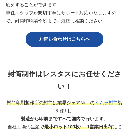
応えすることができます。
専任スタッフが懇切丁寧にサポート対応いたしますの
で、封筒印刷製作所までお気軽に相談ください。
お問い合わせはこちら
へ
封筒制作はレスタスにお任せくださ
い！
封筒印刷製作所の封筒は業界シェアNo.1の
イムラ封筒
製
を使用。
製造から印刷まですべて国内
で行います。
自社工場の生産で
最小ロット100枚~ 1営業日出荷
にて